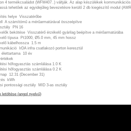
on 4 termékcsaládot (WFM407..) váltják. Az alap készülékek kommunikáció
assá tehetőek az egyidejűleg bevezetésre kerülő 2 db kiegészítő modul (AMR
ítés helye Visszatérőbe
ll A számítómű a mérűarmatúrával összeépítve
sztály PN 16
kelők bekötése Visszatérő érzékelő gyárilag beépítve a mérőarmatúrába
kelő típusa Pt1000, Ø5.0 mm, 45 mm hossz
kelő kábelhossza 1.5 m
unikáció IrDA infra csatlakozó porton keresztül
 élettartama 10 év
rértékek
si hőfogyasztás számlálása 1.0 K
si hőfogyasztás számlálása 0.2 K
rnap 12.31 (December 31)
lzés kWh
si pontossági osztály MID 3-as osztály
 letöltése (angol nyelvű)