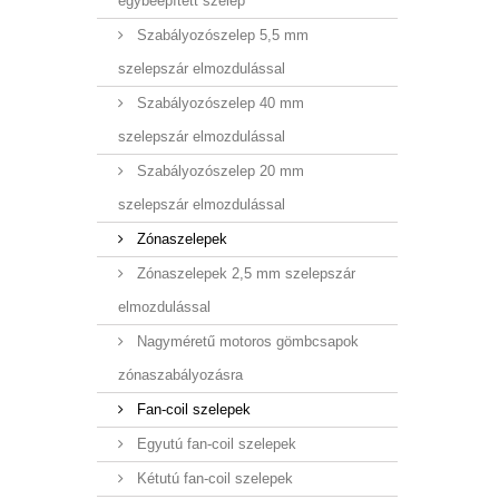
egybeépített szelep
Szabályozószelep 5,5 mm
szelepszár elmozdulással
Szabályozószelep 40 mm
szelepszár elmozdulással
Szabályozószelep 20 mm
szelepszár elmozdulással
Zónaszelepek
Zónaszelepek 2,5 mm szelepszár
elmozdulással
Nagyméretű motoros gömbcsapok
zónaszabályozásra
Fan-coil szelepek
Egyutú fan-coil szelepek
Kétutú fan-coil szelepek