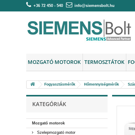
+36 72 450 - 540
info@siemensbolt.hu
MOZGATÓ MOTOROK
TERMOSZTÁTOK
FO
Fogyasztásmérők
Hőmennyiségmérők
Szá
KATEGÓRIÁK
Mozgató motorok
Szelepmozgató motor