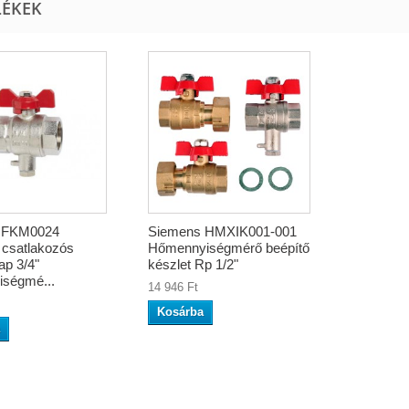
LÉKEK
 FKM0024
Siemens HMXIK001-001
 csatlakozós
Hőmennyiségmérő beépítő
ap 3/4"
készlet Rp 1/2"
ségmé...
14 946 Ft
Kosárba