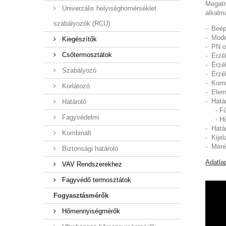
Megatr
Univerzális helyiséghomérséklet
alkalm
szabályozók (RCU)
- Beép
- Mode
Kiegészítők
- PN o
Csőtermosztátok
- Érzé
- Érzé
Szabályozó
- Érzé
- Komm
Korlátozó
- Elem
- Hatá
Határoló
- Fűté
Fagyvédelmi
- Hűté
- Hatá
Kombinált
- Kije
- Méré
Biztonsági határoló
Adatlap
VAV Rendszerekhez
Fagyvédő termosztátok
Fogyasztásmérők
Hőmennyiségmérők