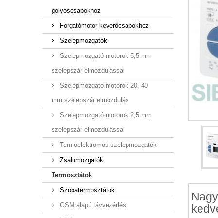
golyóscsapokhoz
Forgatómotor keverőcsapokhoz
Szelepmozgatók
Szelepmozgató motorok 5,5 mm
szelepszár elmozdulással
Szelepmozgató motorok 20, 40
mm szelepszár elmozdulás
Szelepmozgató motorok 2,5 mm
szelepszár elmozdulással
Termoelektromos szelepmozgatók
Zsalumozgatók
Termosztátok
Szobatermosztátok
Nagy
GSM alapú távvezérlés
kedv