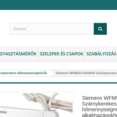
GYASZTÁSMÉRŐK
SZELEPEK ÉS CSAPOK
SZABÁLYOZÁS
rnykerekes hőmennyiségmérők
Siemens WFM502-E000H0 Szárnykerekes
Siemens WFM
Szárnykerekes
hőmennyiségmé
alkalmazásokh