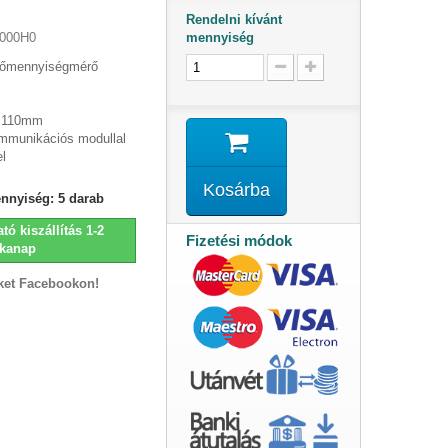
Rendelni kívánt
mennyiség
000H0
hőmennyiségmérő
: 110mm
ommunikációs modullal
el
Kosárba
ennyiség:
5
darab
tó kiszállítás 1-2
Fizetési módok
kanap
ket Facebookon!