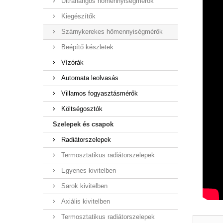
Ultrahangos hőmennyiségmérők
Kiegészítők
Szárnykerekes hőmennyiségmérők
Beépítő készletek
Vízórák
Automata leolvasás
Villamos fogyasztásmérők
Költségosztók
Szelepek és csapok
Radiátorszelepek
Termosztatikus radiátorszelepek
Egyenes kivitelben
Sarok kivitelben
Axiális kivitelben
Termosztatikus radiátorszelepek