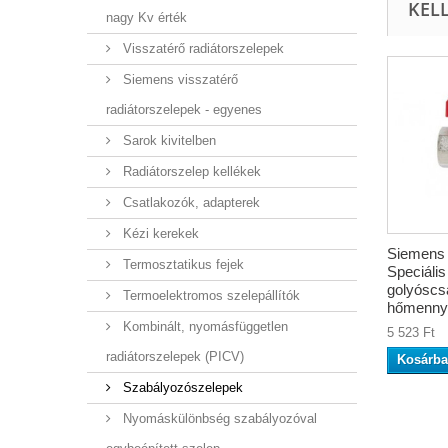
KEL
nagy Kv érték
Visszatérő radiátorszelepek
Siemens visszatérő
radiátorszelepek - egyenes
Sarok kivitelben
Radiátorszelep kellékek
Csatlakozók, adapterek
Kézi kerekek
Siemens
Termosztatikus fejek
Speciális
golyóscs
Termoelektromos szelepállítók
hőmennyi
Kombinált, nyomásfüggetlen
5 523 Ft
radiátorszelepek (PICV)
Kosárba
Szabályozószelepek
Nyomáskülönbség szabályozóval