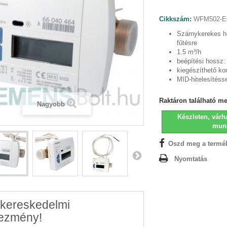
Cikkszám:
WFM502-E
Szárnykerekes 
fűtésre
1.5 m³/h
beépítési hossz
kiegészíthető k
MID-hitelesítéss
Raktáron található m
Nagyobb
Készleten, várha
mun
Oszd meg a termé
Nyomtatás
kereskedelmi
ezmény!