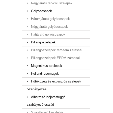
Négyjáratú fan-coil szelepek
Golyóscsapok
Háromjáratú golyóscsapok
Négyjáratú golyóscsapok
Hatjáratú golyóscsapok
Pillangószelepek
Pillangószelepek fém-fém zárással
Pillangószelepek EPDM zárással
Magnetikus szelepek
Hollandi csomagok
Hűtőközeg és expanziós szelepek
Szabályozás
Albatros2 időjárásfüggő
szabályozó család
Szabályozó készletek