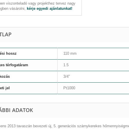
en viszonteladó vagy projekthez tervez nagy
gben vásárolni,
kérje egyedi ajánlatunkat!
TLAP
ési hossz
110 mm
es térfogatáram
1.5
akozás
3/4"
ti jel
Pt1000
ÁBBI ADATOK
ens 2013 tavaszán bevezeti új, 5. generációs szárnykerekes hőmennyiségmérő