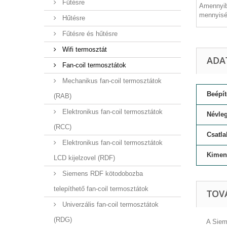
Fűtésre
Amennyib
mennyisé
Hűtésre
Fűtésre és hűtésre
Wifi termosztát
ADA
Fan-coil termosztátok
Mechanikus fan-coil termosztátok
Beépít
(RAB)
Elektronikus fan-coil termosztátok
Névleg
(RCC)
Csatl
Elektronikus fan-coil termosztátok
Kimene
LCD kijelzovel (RDF)
Siemens RDF kötodobozba
telepíthető fan-coil termosztátok
TOV
Univerzális fan-coil termosztátok
(RDG)
A Siem