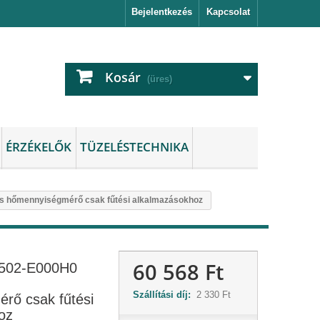
Bejelentkezés
Kapcsolat
Kosár
(üres)
ÉRZÉKELŐK
TÜZELÉSTECHNIKA
 hőmennyiségmérő csak fűtési alkalmazásokhoz
60 568 Ft
502-E000H0
Szállítási díj:
2 330 Ft
rő csak fűtési
oz