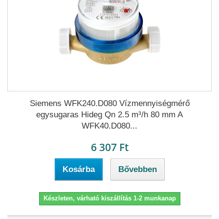
Siemens WFK240.D080 Vízmennyiségmérő
egysugaras Hideg Qn 2.5 m³/h 80 mm A
WFK40.D080...
6 307 Ft
Kosárba
Bővebben
Készleten, várható kiszállítás 1-2 munkanap