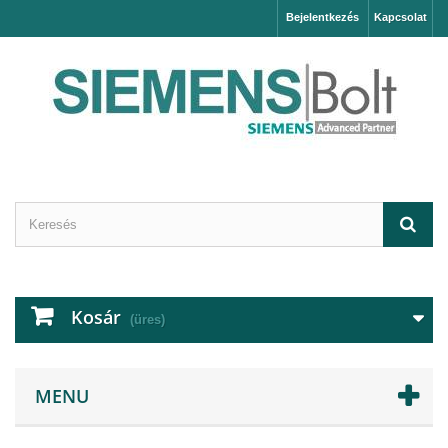
Bejelentkezés
Kapcsolat
Kosár
(üres)
MENU