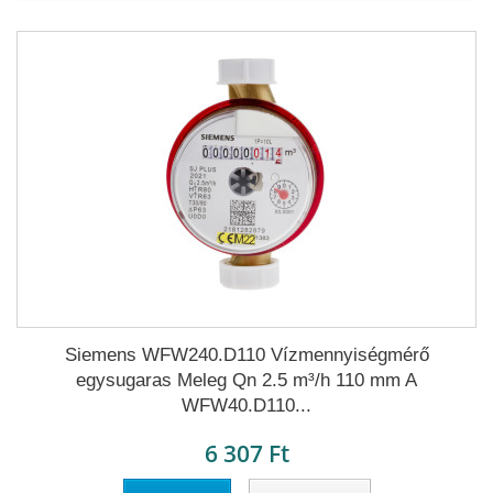
Siemens WFW240.D110 Vízmennyiségmérő
egysugaras Meleg Qn 2.5 m³/h 110 mm A
WFW40.D110...
6 307 Ft