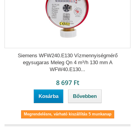
Siemens WFW240.E130 Vízmennyiségmérő
egysugaras Meleg Qn 4 m³/h 130 mm A
WFW40.E130...
8 697 Ft
Kosárba
Bővebben
Megrendelésre, várható kiszállítás 5 munkanap