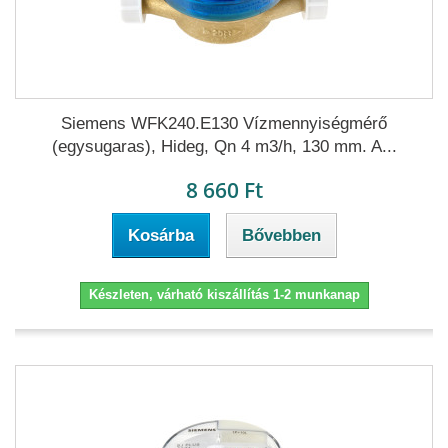
Siemens WFK240.E130 Vízmennyiségmérő
(egysugaras), Hideg, Qn 4 m3/h, 130 mm. A...
8 660 Ft
Kosárba
Bővebben
Készleten, várható kiszállítás 1-2 munkanap