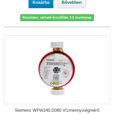
Kosárba
Bővebben
Készleten, várható kiszállítás 1-2 munkanap
Siemens WFW240.D080 Vízmennyiségmérő