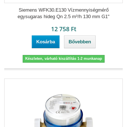
Siemens WFK30.E130 Vízmennyiségmérő
egysugaras hideg Qn 2.5 m³/h 130 mm G1"
12 758 Ft
Kosárba
Bővebben
Készleten, várható kiszállítás 1-2 munkanap