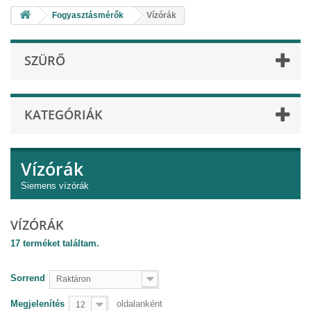
Fogyasztásmérők
Vízórák
SZÜRŐ
KATEGÓRIÁK
Vízórák
Siemens vízórák
VÍZÓRÁK
17 terméket találtam.
Sorrend
Raktáron
Megjelenítés
oldalanként
12