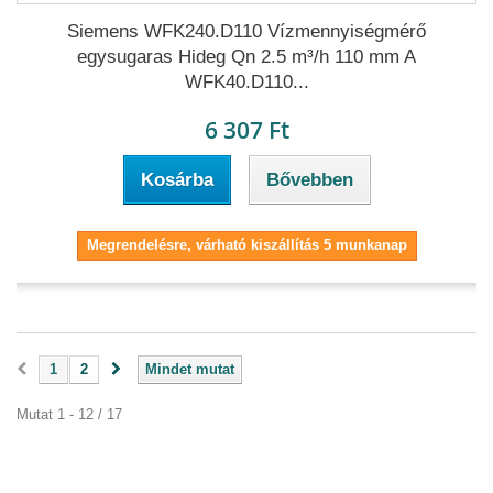
Siemens WFK240.D110 Vízmennyiségmérő
egysugaras Hideg Qn 2.5 m³/h 110 mm A
WFK40.D110...
6 307 Ft
Kosárba
Bővebben
Megrendelésre, várható kiszállítás 5 munkanap
1
2
Mindet mutat
Mutat 1 - 12 / 17