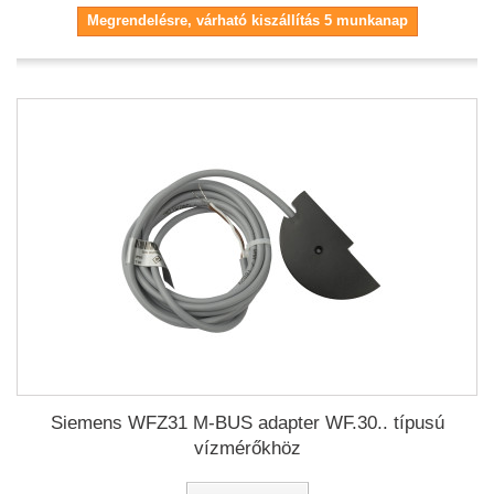
Megrendelésre, várható kiszállítás 5 munkanap
Siemens WFZ31 M-BUS adapter WF.30.. típusú
vízmérőkhöz