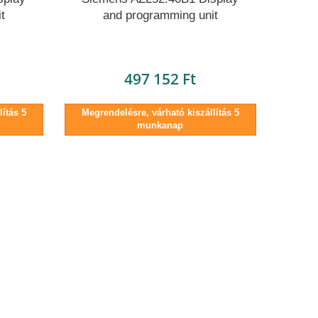
t
and programming unit
497 152 Ft
ítás 5
Megrendelésre, várható kiszállítás 5
munkanap