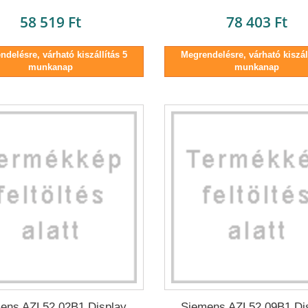
58 519 Ft
78 403 Ft
delésre, várható kiszállítás 5
Megrendelésre, várható kiszáll
munkanap
munkanap
ens AZL52.02B1 Display
Siemens AZL52.09B1 Di