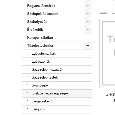
Fogyasztásmérők
Mutat 1 - 7
Szelepek és csapok
Szabályozás
Érzékelők
Kategorizálatlan
Tüzeléstechnika
Égőautomatikák
Égővezérlők
Gázszelep mozgatók
Gázszelep testek
Gyújtóégők
Kijelzős kezelőegységek
Siem
Lángérzékelők
Lángőrök