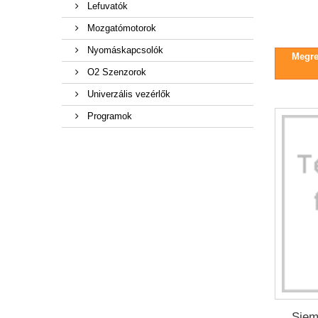
Lefuvatók
Mozgatómotorok
Nyomáskapcsolók
Megren
O2 Szenzorok
Univerzális vezérlők
Programok
Siem