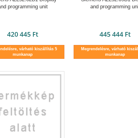
and programming unit
and programming uni
420 445 Ft
445 444 Ft
delésre, várható kiszállítás 5
Megrendelésre, várható kiszáll
munkanap
munkanap