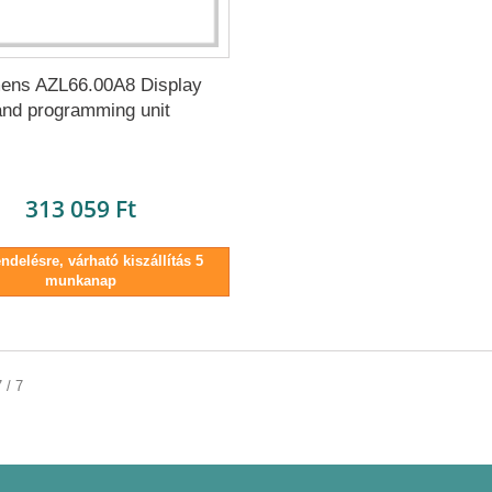
ens AZL66.00A8 Display
and programming unit
313 059 Ft
delésre, várható kiszállítás 5
munkanap
 / 7