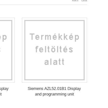
Rács
Lista
splay
Siemens AZL52.01B1 Display
t
and programming unit