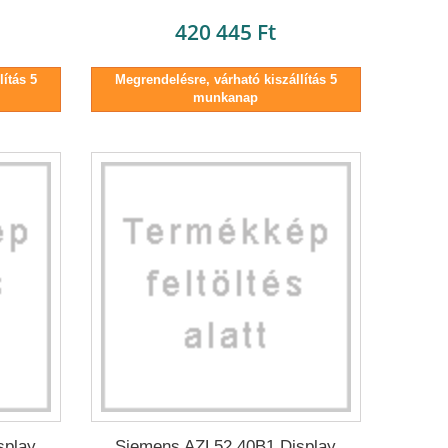
420 445 Ft
ítás 5
Megrendelésre, várható kiszállítás 5
munkanap
splay
Siemens AZL52.40B1 Display