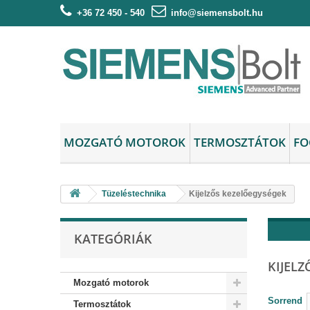
+36 72 450 - 540
info@siemensbolt.hu
MOZGATÓ MOTOROK
TERMOSZTÁTOK
FO
Tüzeléstechnika
Kijelzős kezelőegységek
KATEGÓRIÁK
KIJEL
Mozgató motorok
Sorrend
Termosztátok