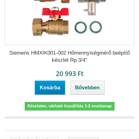
Siemens HMXIK001-002 Hőmennyiségmérő beépítő
készlet Rp 3/4"
20 993 Ft
Kosárba
Bővebben
Készleten, várható kiszállítás 1-2 munkanap