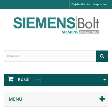
Bejelentkezés
Kapcsolat
Kosár
(üres)
MENU