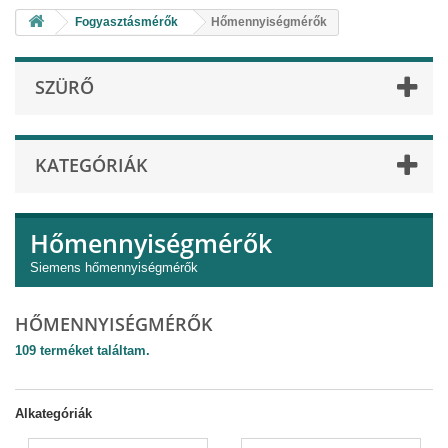
Fogyasztásmérők
Hőmennyiségmérők
SZÜRŐ
KATEGÓRIÁK
Hőmennyiségmérők
Siemens hőmennyiségmérők
HŐMENNYISÉGMÉRŐK
109 terméket találtam.
Alkategóriák