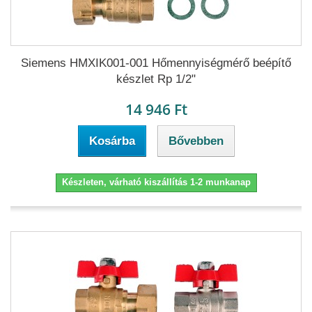
Siemens HMXIK001-001 Hőmennyiségmérő beépítő
készlet Rp 1/2"
14 946 Ft
Kosárba
Bővebben
Készleten, várható kiszállítás 1-2 munkanap