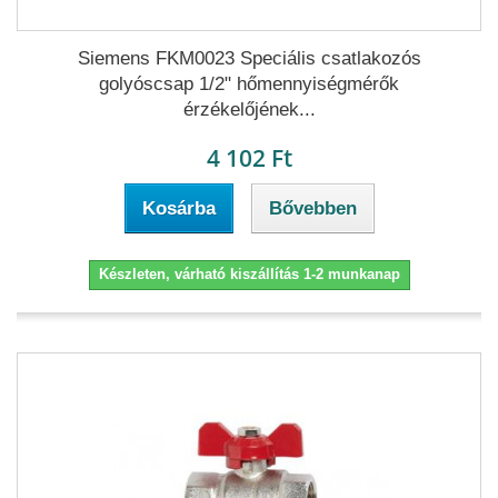
Siemens FKM0023 Speciális csatlakozós
golyóscsap 1/2" hőmennyiségmérők
érzékelőjének...
4 102 Ft
Kosárba
Bővebben
Készleten, várható kiszállítás 1-2 munkanap