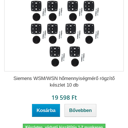
Siemens WSM/WSN hőmennyiségmérő rögzítő
készlet 10 db
19 598 Ft
Kosárba
Bővebben
Készleten, várható kiszállítás 1-2 munkanap