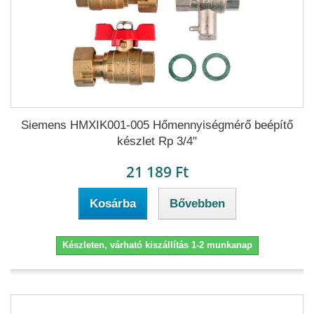
Siemens HMXIK001-005 Hőmennyiségmérő beépítő
készlet Rp 3/4"
21 189 Ft
Kosárba
Bővebben
Készleten, várható kiszállítás 1-2 munkanap