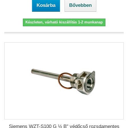
Kosárba
Bővebben
Készleten, várható kiszállítás 1-2 munkanap
Siemens WZT-S100 G ½ B" védőcső rozsdamentes