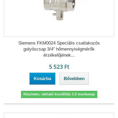
Siemens FKM0024 Speciális csatlakozós
golyóscsap 3/4" hőmennyiségmérők
érzékelőjének...
5 523 Ft
Kosárba
Bővebben
Készleten, várható kiszállítás 1-2 munkanap