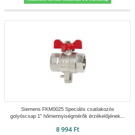
Siemens FKM0025 Speciális csatlakozós
golyóscsap 1" hőmennyiségmérők érzékelőjének...
8 994 Ft