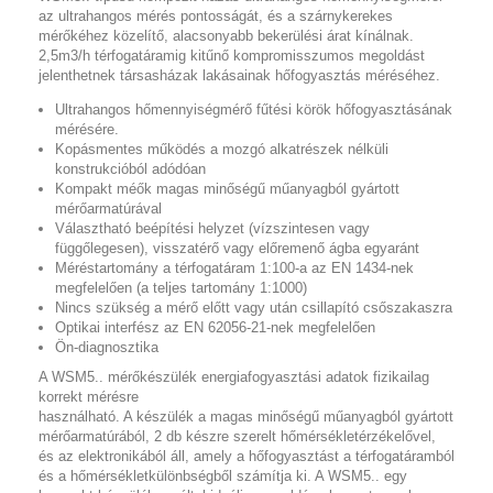
az ultrahangos mérés pontosságát, és a szárnykerekes
mérőkéhez közelítő, alacsonyabb bekerülési árat kínálnak.
2,5m3/h térfogatáramig kitűnő kompromisszumos megoldást
jelenthetnek társasházak lakásainak hőfogyasztás méréséhez.
Ultrahangos hőmennyiségmérő fűtési körök hőfogyasztásának
mérésére.
Kopásmentes működés a mozgó alkatrészek nélküli
konstrukcióból adódóan
Kompakt méők magas minőségű műanyagból gyártott
mérőarmatúrával
Választható beépítési helyzet (vízszintesen vagy
függőlegesen), visszatérő vagy előremenő ágba egyaránt
Méréstartomány a térfogatáram 1:100-a az EN 1434-nek
megfelelően (a teljes tartomány 1:1000)
Nincs szükség a mérő előtt vagy után csillapító csőszakaszra
Optikai interfész az EN 62056-21-nek megfelelően
Ön-diagnosztika
A WSM5.. mérőkészülék energiafogyasztási adatok fizikailag
korrekt mérésre
használható. A készülék a magas minőségű műanyagból gyártott
mérőarmatúrából, 2 db készre szerelt hőmérsékletérzékelővel,
és az elektronikából áll, amely a hőfogyasztást a térfogatáramból
és a hőmérsékletkülönbségből számítja ki. A WSM5.. egy