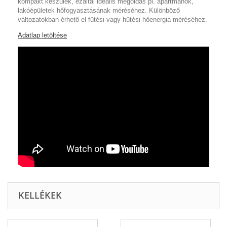
kompakt készülék, ezáltal ideális megoldás pl. apartmanok,
lakóépületek hőfogyasztásának méréséhez. Különböző
változatokban érhető el fűtési vagy hűtési hőenergia méréséhez.
Adatlap letöltése
KELLÉKEK