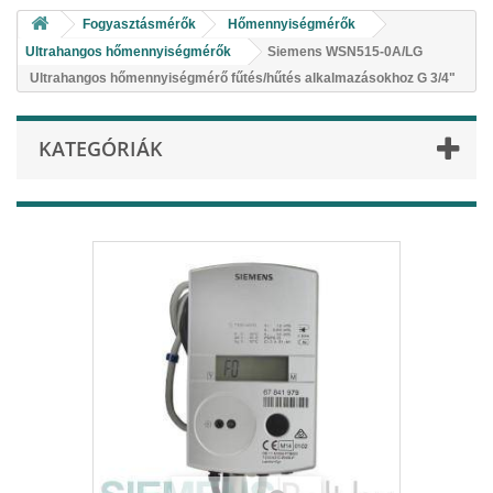
Fogyasztásmérők
Hőmennyiségmérők
Ultrahangos hőmennyiségmérők
Siemens WSN515-0A/LG
Ultrahangos hőmennyiségmérő fűtés/hűtés alkalmazásokhoz G 3/4"
KATEGÓRIÁK