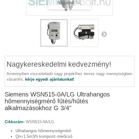
Nagyobb
Nagykereskedelmi kedvezmény!
Amennyiben viszonteladó vagy projekthez tervez nagy mennyiségben
vásárolni,
kérje egyedi ajánlatunkat!
Siemens WSN515-0A/LG Ultrahangos
hőmennyiségmérő fűtés/hűtés
alkalmazásokhoz G 3/4"
Cikkszám:
WSN515-0A/LG
Ultrahangos hőmennyiségmérő
Qn=1,5m3/h kompozit mérőcső