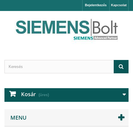
Bejelentkezés
Kapcsolat
Kosár
(üres)
MENU