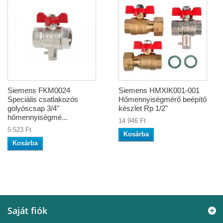
Siemens FKM0024
Siemens HMXIK001-001
Speciális csatlakozós
Hőmennyiségmérő beépítő
golyóscsap 3/4"
készlet Rp 1/2"
hőmennyiségmé...
14 946 Ft
5 523 Ft
Kosárba
Kosárba
Saját fiók