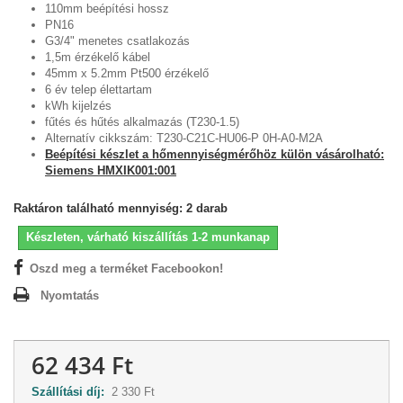
110mm beépítési hossz
PN16
G3/4" menetes csatlakozás
1,5m érzékelő kábel
45mm x 5.2mm Pt500 érzékelő
6 év telep élettartam
kWh kijelzés
fűtés és hűtés alkalmazás (T230-1.5)
Alternatív cikkszám: T230-C21C-HU06-P 0H-A0-M2A
Beépítési készlet a hőmennyiségmérőhöz külön vásárolható:
Siemens HMXIK001:001
Raktáron található mennyiség:
2
darab
Készleten, várható kiszállítás 1-2 munkanap
Oszd meg a terméket Facebookon!
Nyomtatás
62 434 Ft
Szállítási díj:
2 330 Ft