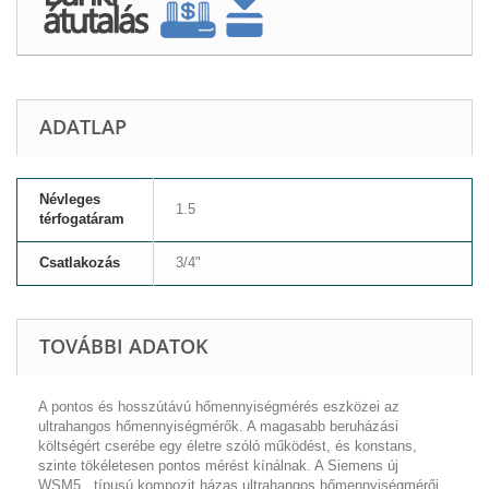
ADATLAP
Névleges
1.5
térfogatáram
Csatlakozás
3/4"
TOVÁBBI ADATOK
A pontos és hosszútávú hőmennyiségmérés eszközei az
ultrahangos hőmennyiségmérők. A magasabb beruházási
költségért cserébe egy életre szóló működést, és konstans,
szinte tökéletesen pontos mérést kínálnak. A Siemens új
WSM5.. típusú kompozit házas ultrahangos hőmennyiségmérői