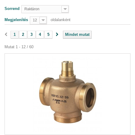
Sorrend
Raktáron
Megjelenítés
oldalanként
12
1
2
3
4
5
Mindet mutat
Mutat 1 - 12 / 60