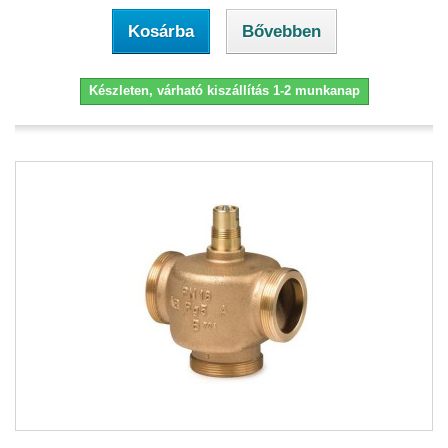
Kosárba
Bővebben
Készleten, várható kiszállítás 1-2 munkanap