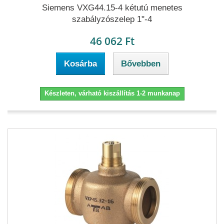
Siemens VXG44.15-4 kétutú menetes
szabályzószelep 1"-4
46 062 Ft
Kosárba
Bővebben
Készleten, várható kiszállítás 1-2 munkanap