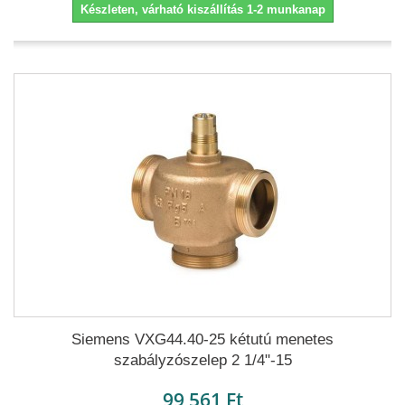
Készleten, várható kiszállítás 1-2 munkanap
Siemens VXG44.40-25 kétutú menetes
szabályzószelep 2 1/4"-15
99 561 Ft