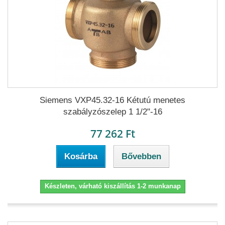
Siemens VXP45.32-16 Kétutú menetes
szabályzószelep 1 1/2"-16
77 262 Ft
Kosárba
Bővebben
Készleten, várható kiszállítás 1-2 munkanap