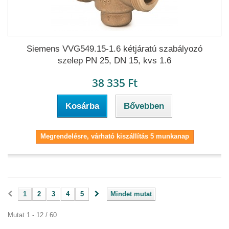
Siemens VVG549.15-1.6 kétjáratú szabályozó
szelep PN 25, DN 15, kvs 1.6
38 335 Ft
Kosárba
Bővebben
Megrendelésre, várható kiszállítás 5 munkanap
1
2
3
4
5
Mindet mutat
Mutat 1 - 12 / 60