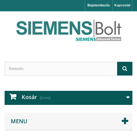
Bejelentkezés
Kapcsolat
Kosár
(üres)
MENU