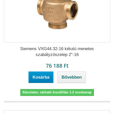
Siemens VXG44.32-16 kétutú menetes
szabályzószelep 2"-16
76 188 Ft
Kosárba
Bővebben
Készleten, várható kiszállítás 1-2 munkanap