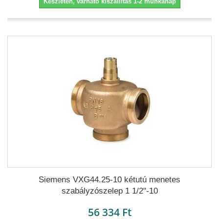
Készleten, várható kiszállítás 1-2 munkanap
Siemens VXG44.25-10 kétutú menetes
szabályzószelep 1 1/2"-10
56 334 Ft