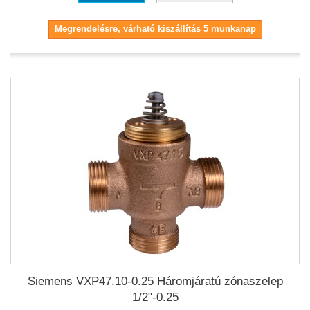
Megrendelésre, várható kiszállítás 5 munkanap
Siemens VXP47.10-0.25 Háromjáratú zónaszelep
1/2"-0.25