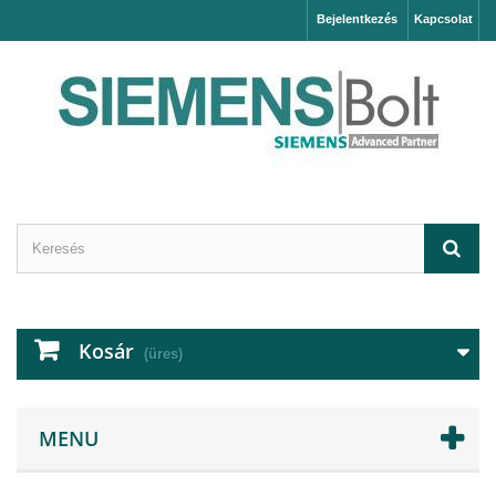
Bejelentkezés
Kapcsolat
Kosár
(üres)
MENU