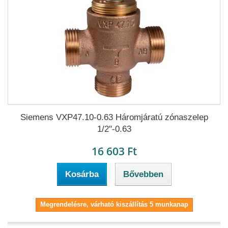
Siemens VXP47.10-0.63 Háromjáratú zónaszelep
1/2"-0.63
16 603 Ft
Kosárba
Bővebben
Megrendelésre, várható kiszállítás 5 munkanap