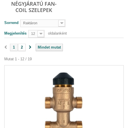
NÉGYJÁRATÚ FAN-
COIL SZELEPEK
Sorrend
Raktáron
Megjelenítés
oldalanként
12
1
2
Mindet mutat
Mutat 1 - 12 / 19