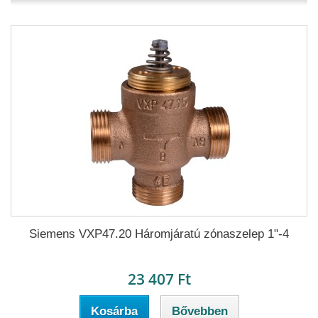
Siemens VXP47.20 Háromjáratú zónaszelep 1"-4
23 407 Ft
Kosárba
Bővebben