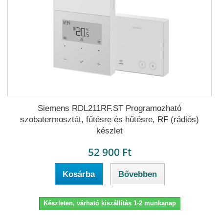
Siemens RDL211RF.ST Programozható
szobatermosztát, fűtésre és hűtésre, RF (rádiós)
készlet
52 900 Ft
Kosárba
Bővebben
Készleten, várható kiszállítás 1-2 munkanap