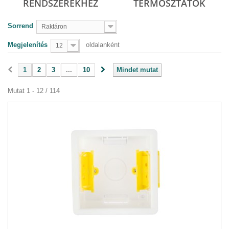
RENDSZEREKHEZ
TERMOSZTÁTOK
Sorrend
Raktáron
Megjelenítés
oldalanként
12
1
2
3
...
10
Mindet mutat
Mutat 1 - 12 / 114