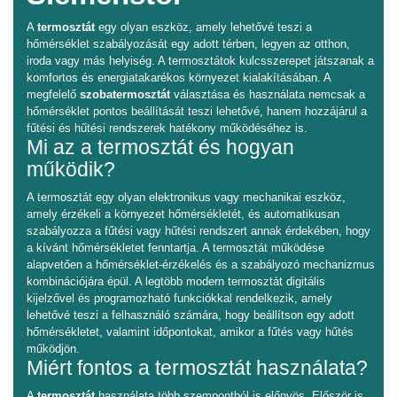
A
termosztát
egy olyan eszköz, amely lehetővé teszi a
hőmérséklet szabályozását egy adott térben, legyen az otthon,
iroda vagy más helyiség. A termosztátok kulcsszerepet játszanak a
komfortos és energiatakarékos környezet kialakításában. A
megfelelő
szobatermosztát
választása és használata nemcsak a
hőmérséklet pontos beállítását teszi lehetővé, hanem hozzájárul a
fűtési és hűtési rendszerek hatékony működéséhez is.
Mi az a termosztát és hogyan
működik?
A termosztát egy olyan elektronikus vagy mechanikai eszköz,
amely érzékeli a környezet hőmérsékletét, és automatikusan
szabályozza a fűtési vagy hűtési rendszert annak érdekében, hogy
a kívánt hőmérsékletet fenntartja. A termosztát működése
alapvetően a hőmérséklet-érzékelés és a szabályozó mechanizmus
kombinációjára épül. A legtöbb modern termosztát digitális
kijelzővel és programozható funkciókkal rendelkezik, amely
lehetővé teszi a felhasználó számára, hogy beállítson egy adott
hőmérsékletet, valamint időpontokat, amikor a fűtés vagy hűtés
működjön.
Miért fontos a termosztát használata?
A
termosztát
használata több szempontból is előnyös. Először is,