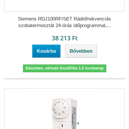
Siemens RDJ100RF/SET Rádiófrekvenciás
szobatermosztát 24-órás időprogrammal,...
38 213 Ft
Kosárba
Bővebben
Készleten, várható kiszállítás 1-2 munkanap