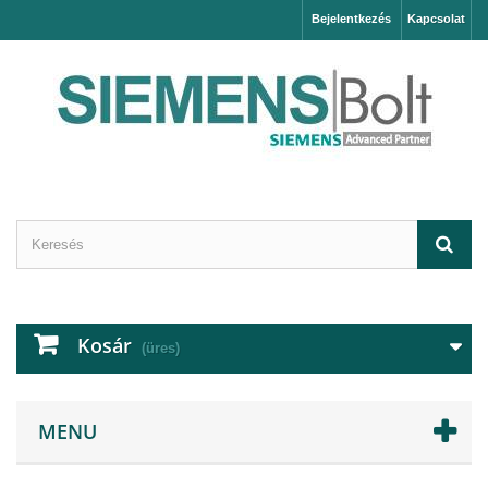
Bejelentkezés
Kapcsolat
Kosár
(üres)
MENU