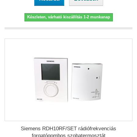
Készleten, várható kiszállítás 1-2 munkanap
Siemens RDH10RF/SET rádiófrekvenciás
forgatógombos szobatermosztát