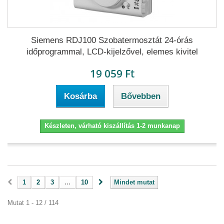
Siemens RDJ100 Szobatermosztát 24-órás
időprogrammal, LCD-kijelzővel, elemes kivitel
19 059 Ft
Kosárba
Bővebben
Készleten, várható kiszállítás 1-2 munkanap
1
2
3
...
10
Mindet mutat
Mutat 1 - 12 / 114