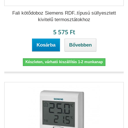
Fali kötődoboz Siemens RDF..típusú süllyesztett
kivitelű termosztátokhoz
5 575 Ft
Kosárba
Bővebben
Készleten, várható kiszállítás 1-2 munkanap