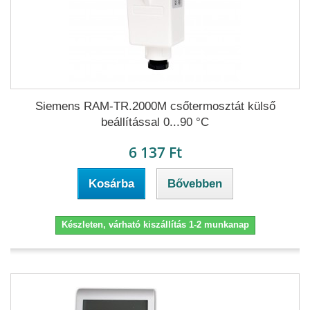
Siemens RAM-TR.2000M csőtermosztát külső
beállítással 0...90 °C
6 137 Ft
Kosárba
Bővebben
Készleten, várható kiszállítás 1-2 munkanap