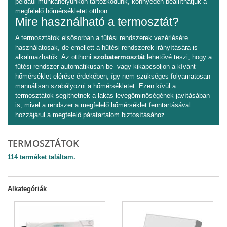
például munkahelyünkön tartózkodunk, könnyedén beállíthatjuk a
megfelelő hőmérsékletet otthon.
Mire használható a termosztát?
A termosztátok elsősorban a fűtési rendszerek vezérlésére
használatosak, de emellett a hűtési rendszerek irányítására is
alkalmazhatók. Az otthoni
szobatermosztát
lehetővé teszi, hogy a
fűtési rendszer automatikusan be- vagy kikapcsoljon a kívánt
hőmérséklet elérése érdekében, így nem szükséges folyamatosan
manuálisan szabályozni a hőmérsékletet. Ezen kívül a
termosztátok segíthetnek a lakás levegőminőségének javításában
is, mivel a rendszer a megfelelő hőmérséklet fenntartásával
hozzájárul a megfelelő páratartalom biztosításához.
TERMOSZTÁTOK
114 terméket találtam.
Alkategóriák