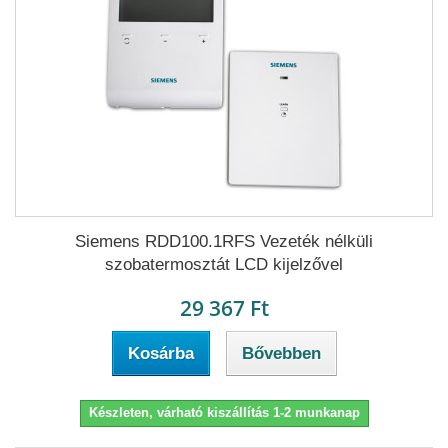
Siemens RDD100.1RFS Vezeték nélküli
szobatermosztát LCD kijelzővel
29 367 Ft
Kosárba
Bővebben
Készleten, várható kiszállítás 1-2 munkanap