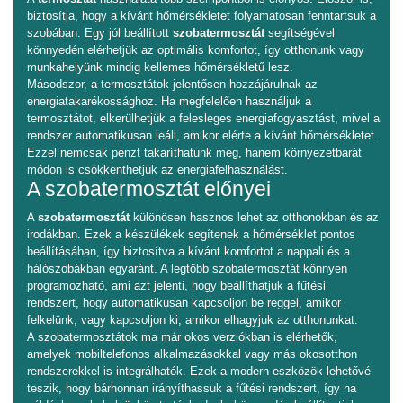
biztosítja, hogy a kívánt hőmérsékletet folyamatosan fenntartsuk a
szobában. Egy jól beállított
szobatermosztát
segítségével
könnyedén elérhetjük az optimális komfortot, így otthonunk vagy
munkahelyünk mindig kellemes hőmérsékletű lesz.
Másodszor, a termosztátok jelentősen hozzájárulnak az
energiatakarékossághoz. Ha megfelelően használjuk a
termosztátot, elkerülhetjük a felesleges energiafogyasztást, mivel a
rendszer automatikusan leáll, amikor elérte a kívánt hőmérsékletet.
Ezzel nemcsak pénzt takaríthatunk meg, hanem környezetbarát
módon is csökkenthetjük az energiafelhasználást.
A szobatermosztát előnyei
A
szobatermosztát
különösen hasznos lehet az otthonokban és az
irodákban. Ezek a készülékek segítenek a hőmérséklet pontos
beállításában, így biztosítva a kívánt komfortot a nappali és a
hálószobákban egyaránt. A legtöbb szobatermosztát könnyen
programozható, ami azt jelenti, hogy beállíthatjuk a fűtési
rendszert, hogy automatikusan kapcsoljon be reggel, amikor
felkelünk, vagy kapcsoljon ki, amikor elhagyjuk az otthonunkat.
A szobatermosztátok ma már okos verziókban is elérhetők,
amelyek mobiltelefonos alkalmazásokkal vagy más okosotthon
rendszerekkel is integrálhatók. Ezek a modern eszközök lehetővé
teszik, hogy bárhonnan irányíthassuk a fűtési rendszert, így ha