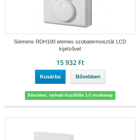
Siemens RDH100 elemes szobatermosztát LCD
kijelzővel
15 932 Ft
Kosárba
Bővebben
Készleten, várható kiszállítás 1-2 munkanap