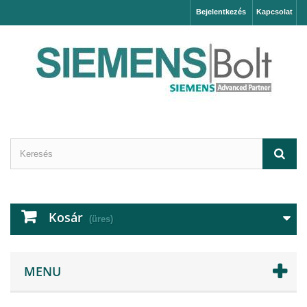
Bejelentkezés
Kapcsolat
Kosár
(üres)
MENU