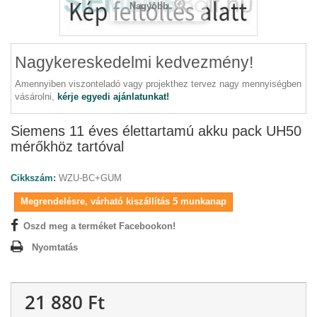
Nagyobb
Nagykereskedelmi kedvezmény!
Amennyiben viszonteladó vagy projekthez tervez nagy mennyiségben
vásárolni,
kérje egyedi ajánlatunkat!
Siemens 11 éves élettartamú akku pack UH50
mérőkhöz tartóval
Cikkszám:
WZU-BC+GUM
Megrendelésre, várható kiszállítás 5 munkanap
Oszd meg a terméket Facebookon!
Nyomtatás
21 880 Ft