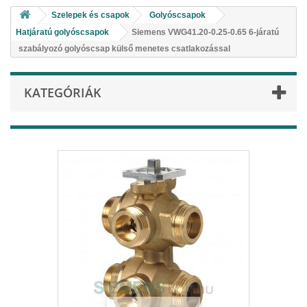
Szelepek és csapok
Golyóscsapok
Hatjáratú golyóscsapok
Siemens VWG41.20-0.25-0.65 6-járatú
szabályozó golyóscsap külső menetes csatlakozással
KATEGÓRIÁK