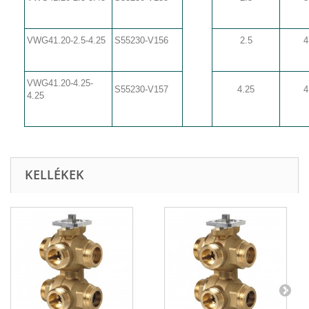
VWG41.20-2.5-4.25
S55230-V156
2.5
4
VWG41.20-4.25-
S55230-V157
4.25
4
4.25
KELLÉKEK