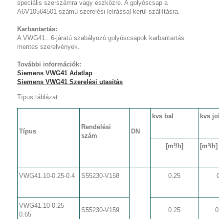
speciális szerszámra vagy eszközre. A golyóscsap a
A6V10564501 számú szerelési leírással kerül szállításra.
Karbantartás:
A VWG41.. 6-járatú szabályozó golyóscsapok karbantartás
mentes szerelvények.
További információk:
Siemens VWG41 Adatlap
Siemens VWG41 Szerelési utasítás
Típus táblázat:
k
vs
bal
k
vs
jo
Rendelési
Típus
DN
szám
[m³/h]
[m³/h]
VWG41.10-0.25-0.4
S55230-V158
0.25
VWG41.10-0.25-
S55230-V159
0.25
0
0.65