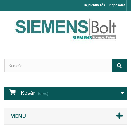
Bejelentkezés
Kapcsolat
Kosár
(üres)
MENU