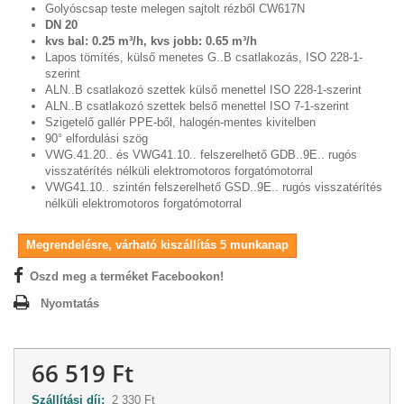
Golyóscsap teste melegen sajtolt rézből CW617N
DN 20
kvs bal: 0.25 m³/h, kvs jobb: 0.65 m³/h
Lapos tömítés, külső menetes G..B csatlakozás, ISO 228-1-
szerint
ALN..B csatlakozó szettek külső menettel ISO 228-1-szerint
ALN..B csatlakozó szettek belső menettel ISO 7-1-szerint
Szigetelő gallér PPE-ből, halogén-mentes kivitelben
90° elfordulási szög
VWG.41.20.. és VWG41.10.. felszerelhető GDB..9E.. rugós
visszatérítés nélküli elektromotoros forgatómotorral
VWG41.10.. szintén felszerelhető GSD..9E.. rugós visszatérítés
nélküli elektromotoros forgatómotorral
Megrendelésre, várható kiszállítás 5 munkanap
Oszd meg a terméket Facebookon!
Nyomtatás
66 519 Ft
Szállítási díj:
2 330 Ft