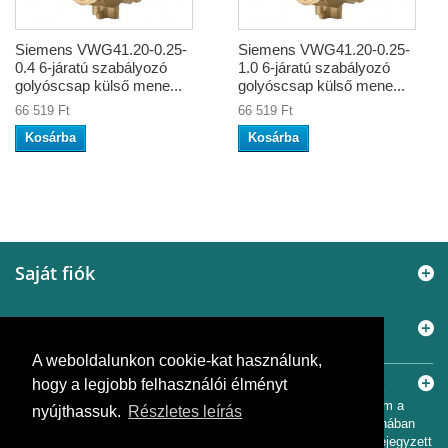
Siemens VWG41.20-0.25-
Siemens VWG41.20-0.25-
0.4 6-járatú szabályozó
1.0 6-járatú szabályozó
golyóscsap külső mene...
golyóscsap külső mene...
66 519 Ft
66 519 Ft
Kosárba
Kosárba
Saját fiók
Információ
A weboldalunkon cookie-kat használunk,
Elérhetőségek
hogy a legjobb felhasználói élményt
© 2005 - 2026
Murányi Épületgépészet Kft.
A SiemensBolt.hu a
Murányi Épületgépészet Kft. független webáruháza. Az oldal nem a
nyújthassuk.
Részletes leírás
Siemens AG hivatalos oldala, és nem áll a Siemens AG tulajdonában
vagy felügyelete alatt. A Siemens név és logó a Siemens AG bejegyzett