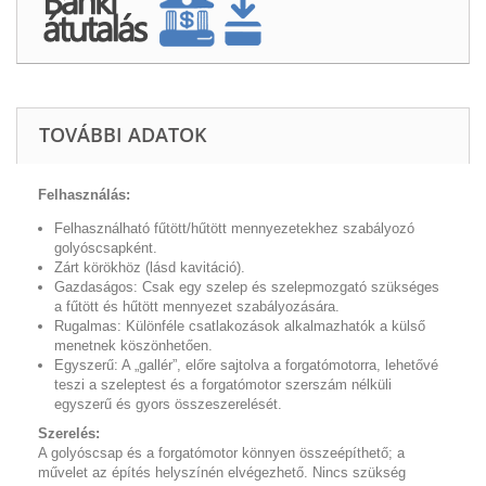
TOVÁBBI ADATOK
Felhasználás:
Felhasználható fűtött/hűtött mennyezetekhez szabályozó
golyóscsapként.
Zárt körökhöz (lásd kavitáció).
Gazdaságos: Csak egy szelep és szelepmozgató szükséges
a fűtött és hűtött mennyezet szabályozására.
Rugalmas: Különféle csatlakozások alkalmazhatók a külső
menetnek köszönhetően.
Egyszerű: A „gallér”, előre sajtolva a forgatómotorra, lehetővé
teszi a szeleptest és a forgatómotor szerszám nélküli
egyszerű és gyors összeszerelését.
Szerelés:
A golyóscsap és a forgatómotor könnyen összeépíthető; a
művelet az építés helyszínén elvégezhető. Nincs szükség