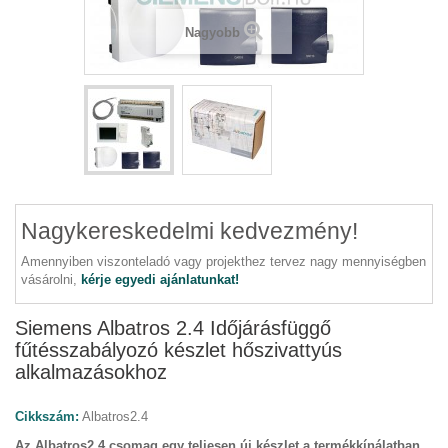
Nagyobb
Nagykereskedelmi kedvezmény!
Amennyiben viszonteladó vagy projekthez tervez nagy mennyiségben
vásárolni,
kérje egyedi ajánlatunkat!
Siemens Albatros 2.4 Időjárásfüggő
fűtésszabályozó készlet hőszivattyús
alkalmazásokhoz
Cikkszám:
Albatros2.4
Az Albatros2.4 csomag egy teljesen új készlet a termékkínálatban.