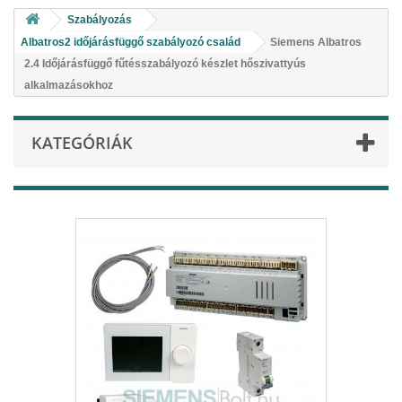
Szabályozás
Albatros2 időjárásfüggő szabályozó család
Siemens Albatros
2.4 Időjárásfüggő fűtésszabályozó készlet hőszivattyús
alkalmazásokhoz
KATEGÓRIÁK