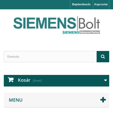
Bejelentkezés
Kapcsolat
Kosár
(üres)
MENU