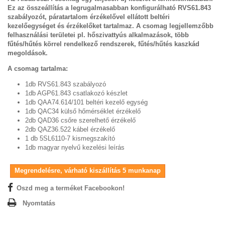
Ez az összeállítás a legrugalmasabban konfigurálható RVS61.843
szabályozót, páratartalom érzékelővel ellátott beltéri
kezelőegységet és érzékelőket tartalmaz. A csomag legjellemzőbb
felhasználási területei pl. hőszivattyús alkalmazások, több
fűtés/hűtés körrel rendelkező rendszerek, fűtés/hűtés kaszkád
megoldások.
A csomag tartalma:
1db RVS61.843 szabályozó
1db AGP61.843 csatlakozó készlet
1db QAA74.614/101 beltéri kezelő egység
1db QAC34 külső hőmérséklet érzékelő
2db QAD36 csőre szerelhető érzékelő
2db QAZ36.522 kábel érzékelő
1 db 5SL6110-7 kismegszakító
1db magyar nyelvű kezelési leírás
Megrendelésre, várható kiszállítás 5 munkanap
Oszd meg a terméket Facebookon!
Nyomtatás