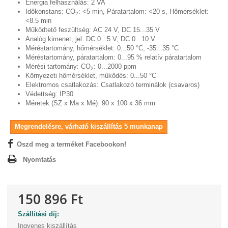
Energia felhasználás:
2 VA
Időkonstans:
CO
: <5 min, Páratartalom: <20 s, Hőmérséklet:
2
<8.5 min
Működtető feszültség:
AC 24 V, DC 15...35 V
Analóg kimenet, jel:
DC 0...5 V, DC 0...10 V
Méréstartomány, hőmérséklet:
0...50 °C, -35...35 °C
Méréstartomány, páratartalom:
0...95 % relatív páratartalom
Mérési tartomány:
CO
: 0...2000 ppm
2
Környezeti hőmérséklet, működés:
0...50 °C
Elektromos csatlakozás:
Csatlakozó terminálok (csavaros)
Védettség:
IP30
Méretek (SZ x Ma x Mé):
90 x 100 x 36 mm
Megrendelésre, várható kiszállítás 5 munkanap
Oszd meg a terméket Facebookon!
Nyomtatás
150 896 Ft
Szállítási díj:
Ingyenes kiszállítás