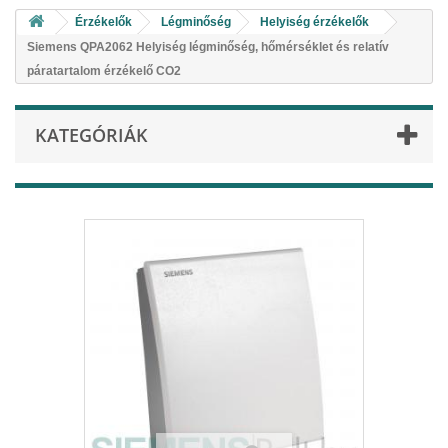
Érzékelők
Légminőség
Helyiség érzékelők
Siemens QPA2062 Helyiség légminőség, hőmérséklet és relatív
páratartalom érzékelő CO2
KATEGÓRIÁK