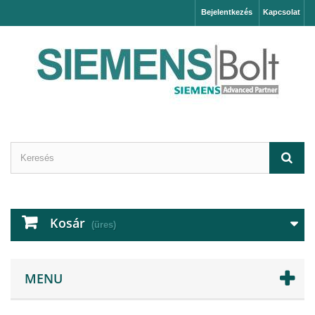
Bejelentkezés
Kapcsolat
Kosár
(üres)
MENU