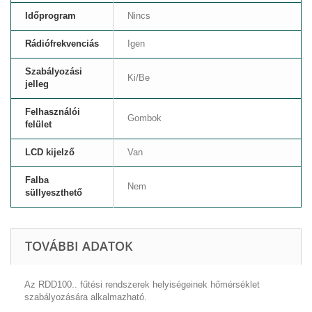
Időprogram
Nincs
Rádiófrekvenciás
Igen
Szabályozási
Ki/Be
jelleg
Felhasználói
Gombok
felület
LCD kijelző
Van
Falba
Nem
süllyeszthető
TOVÁBBI ADATOK
Az RDD100.. fűtési rendszerek helyiségeinek hőmérséklet
szabályozására alkalmazható.