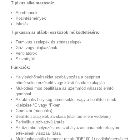
Tipikus alkalmazások:
Apartmanok
Közintézmények
Iskolák
Tipikusan az alábbi eszközök működtetésére:
Termikus szelepek és zónaszelepek
Gáz- vagy olajkazánok
Ventilátorok
Szivattyúk
Funkciók:
Helyiséghőmérséklet szabályozása a beépített
hőmérsékletérzékelő vagy külső érzékelő alapján
Működési mód beállítása az üzemmód választó érintő
gombbal
Az aktuális helyiség hőmérséklet vagy a beállított érték
kijelzése °C vagy °F-ben
Gombzár (manuális)
Beállított alapjelek zárolása (elállítás elleni védelem)
Periodikus szivattyújáratás
Az üzembe helyezési és szabályozási paraméterek gyári
értékeinek visszaállítása
Multifunkcionális bemenet (csak RDE100.1) padlóhőmérséklet