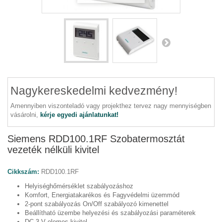
Nagykereskedelmi kedvezmény!
Amennyiben viszonteladó vagy projekthez tervez nagy mennyiségben
vásárolni,
kérje egyedi ajánlatunkat!
Siemens RDD100.1RF Szobatermosztát
vezeték nélküli kivitel
Cikkszám:
RDD100.1RF
Helyiséghőmérséklet szabályozáshoz
Komfort, Energiatakarékos és Fagyvédelmi üzemmód
2-pont szabályozás On/Off szabályozó kimenettel
Beállítható üzembe helyezési és szabályozási paraméterek
DC 3 V elemes kivitel