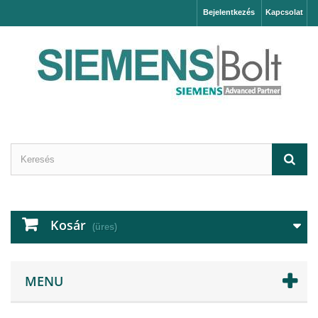
Bejelentkezés
Kapcsolat
Kosár
(üres)
MENU