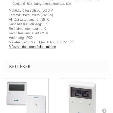
érzékelő- höz, kártya kontaktushoz, stb
Működtető feszültség:
DC 3 V
Tápfeszültség:
Micro (2xAAA)
Állítási tartomány:
5...35 °C
Kapcsolási különbség:
1 K
Relé kimenetek száma:
0
Rádió frekvencia:
433 MHz
Védettség: IP30
Méretek (SZ x Ma x Mé):
106 x 85 x 22 mm
Műszaki dokumentáció letöltése
KELLÉKEK