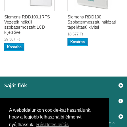
Siemens RDD100.1RFS
Siemens RDD100
Vezeték nélküli
Szobatermosztát, hálózati
szobatermosztát LCD
tápellátású kivitel
kijelzővel
18 577 Ft
29 367 Ft
Kosárba
Kosárba
Saját fiók
Elérhetőségek
A weboldalunkon cookie-kat használunk,
Információ
hogy a legjobb felhasználói élményt
© 2005 - 2026
Murányi Épületgépészet Kft.
A SiemensBolt.hu a
Murányi Épületgépészet Kft. független webáruháza. Az oldal nem a
nyújthassuk.
Részletes leírás