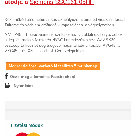
utódja a
Siemens SSC161.05HF
Kézi működtetés automatikus szabályozó üzemmód visszaállítással.
Túlterhelés-védelem erőfüggő kikapcsolással a véghelyzetben.
A V...P45... típusú Siemens szelepekhez vízoldali szabályozáshoz
hideg- és melegvíz esetén HVAC berendezésekhez. Az ASK30
összeépítő készlet segítségével használható a korábbi VVG45...,
VXG45... és X3i... Landis & Gyr szelepekhez.
Megrendelésre, várható kiszállítás 5 munkanap
Oszd meg a terméket Facebookon!
Nyomtatás
Fizetési módok