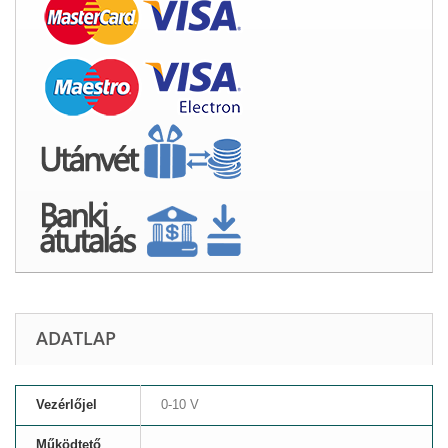
ADATLAP
Vezérlőjel
0-10 V
Működtető