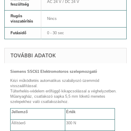
AC 24 V / DC 24 V
feszültség
Rugós
Nincs
visszatérítés
Futásidő
0 - 30 sec
TOVÁBBI ADATOK
Siemens SSC61 Elektromotoros szelepmozgató
Kézi működtetés automatikus szabályozó üzemmód
visszaállítással.
Túlterhelés-védelem erőfüggő kikapcsolással a véghelyzetben.
Műanyagház, csatlakozó sapka 5,5 mm löketű menetes
szelepekhez való csatlakozáshoz.
Jellemző
Érték
Állítóerő
300 N