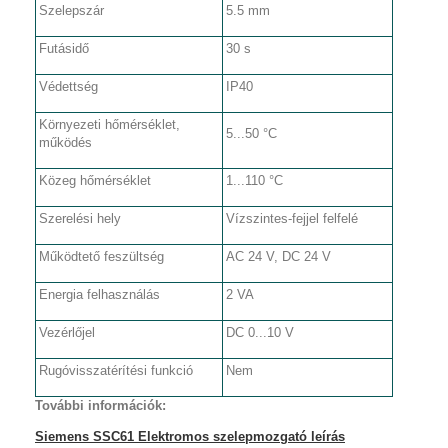
Szelepszár
5.5 mm
Futásidő
30 s
Védettség
IP40
Környezeti hőmérséklet,
5...50 °C
működés
Közeg hőmérséklet
1...110 °C
Szerelési hely
Vízszintes-fejjel felfelé
Működtető feszültség
AC 24 V, DC 24 V
Energia felhasználás
2 VA
Vezérlőjel
DC 0...10 V
Rugóvisszatérítési funkció
Nem
További információk:
Siemens SSC61 Elektromos szelepmozgató leírás