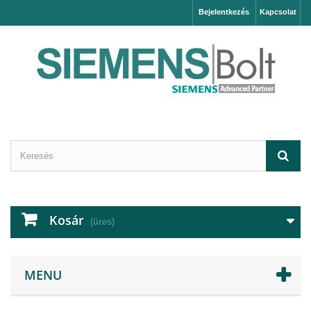
Bejelentkezés
Kapcsolat
Kosár
(üres)
MENU