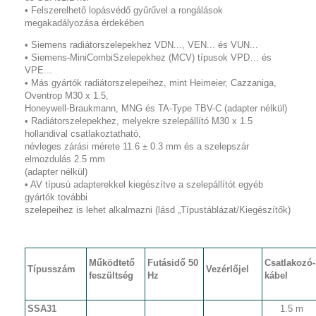
• Felszerelhető lopásvédő gyűrűvel a rongálások
megakadályozása érdekében
• Siemens radiátorszelepekhez VDN..., VEN... és VUN...
• Siemens-MiniCombiSzelepekhez (MCV) típusok VPD… és
VPE...
• Más gyártók radiátorszelepeihez, mint Heimeier, Cazzaniga,
Oventrop M30 x 1.5,
Honeywell-Braukmann, MNG és TA-Type TBV-C (adapter nélkül)
• Radiátorszelepekhez, melyekre szelepállító M30 x 1.5
hollandival csatlakoztatható,
névleges zárási mérete 11.6 ± 0.3 mm és a szelepszár
elmozdulás 2.5 mm
(adapter nélkül)
• AV típusú adapterekkel kiegészítve a szelepállítót egyéb
gyártók további
szelepeihez is lehet alkalmazni (lásd „Típustáblázat/Kiegészítők)
Működtető
Fut
ásidő
50
Csatlakozó-
Típ
u
sszám
Vezérlőjel
feszültség
Hz
kábel
SSA31
1.5 m