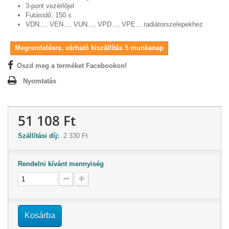
3-pont vezérlőjel
Futásidő: 150 s
VDN..., VEN..., VUN..., VPD..., VPE... radiátorszelepekhez
Megrendelésre, várható kiszállítás 5 munkanap
Oszd meg a terméket Facebookon!
Nyomtatás
51 108 Ft
Szállítási díj:
2 330 Ft
Rendelni kívánt mennyiség
Kosárba