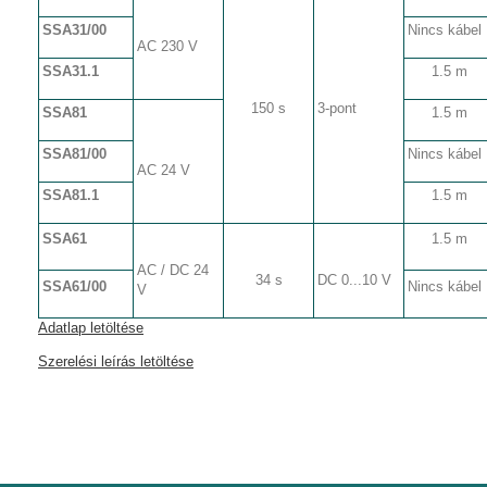
SSA31/00
Nincs kábel
AC 230 V
SSA31.1
1.5 m
150 s
3-pont
SSA81
1.5 m
SSA81/00
Nincs kábel
AC 24 V
SSA81.1
1.5 m
SSA61
1.5 m
AC / DC 24
34 s
DC 0...10 V
SSA61/00
Nincs kábel
V
Adatlap letöltése
Szerelési leírás letöltése