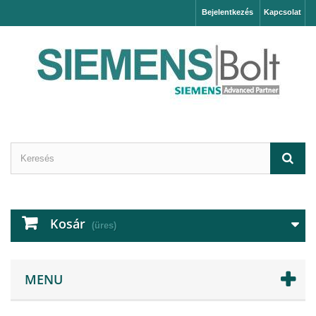
Bejelentkezés
Kapcsolat
Kosár
(üres)
MENU