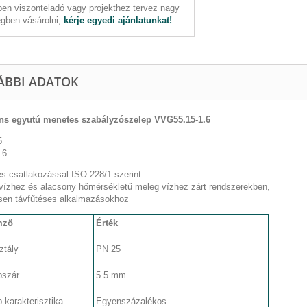
en viszonteladó vagy projekthez tervez nagy
gben vásárolni,
kérje egyedi ajánlatunkat!
ÁBBI ADATOK
s egyutú menetes szabályzószelep VVG55.15-1.6
5
.6
s csatlakozással ISO 228/1 szerint
 vízhez és alacsony hőmérsékletű meleg vízhez zárt rendszerekben,
sen távfűtéses alkalmazásokhoz
mző
Érték
ztály
PN 25
pszár
5.5 mm
 karakterisztika
Egyenszázalékos