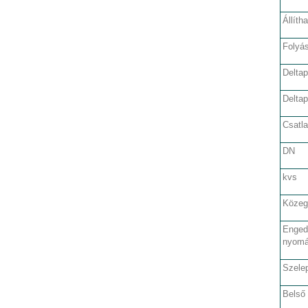
Állíth
Folyás
Delta
Delta
Csatl
DN
kvs
Közeg
Enged
nyom
Szele
Belső