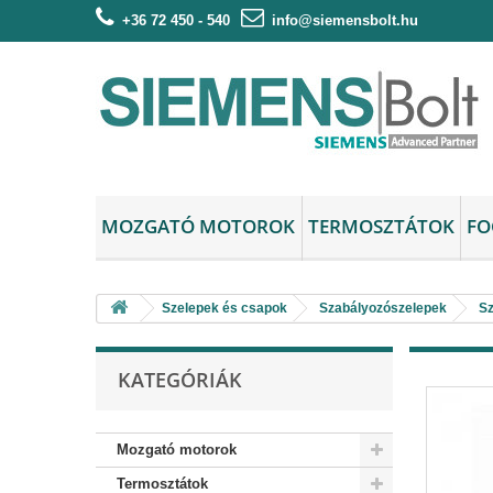
+36 72 450 - 540
info@siemensbolt.hu
MOZGATÓ MOTOROK
TERMOSZTÁTOK
FO
Szelepek és csapok
Szabályozószelepek
Sz
KATEGÓRIÁK
Mozgató motorok
Termosztátok