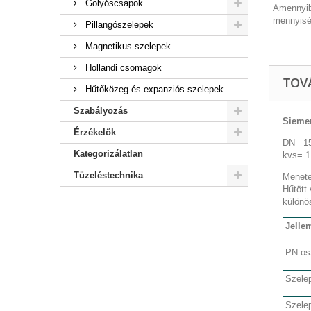
Golyóscsapok
Amennyib
mennyisé
Pillangószelepek
Magnetikus szelepek
Hollandi csomagok
TOV
Hűtőközeg és expanziós szelepek
Szabályozás
Siemen
Érzékelők
DN= 1
Kategorizálatlan
kvs= 1
Tüzeléstechnika
Menete
Hűtött
különö
Jelle
PN os
Szele
Szelep