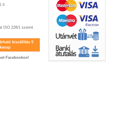
1.6
l ISO 228/1 szerint
rható kiszállítás 5
kanap
ket Facebookon!