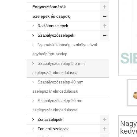
Fogyasztásmérők
Szelepek és csapok
Radiátorszelepek
Szabályozószelepek
Nyomáskülönbség szabályozóval
egybeépített szelep
Szabályozószelep 5,5 mm
szelepszár elmozdulással
Szabályozószelep 40 mm
szelepszár elmozdulással
Szabályozószelep 20 mm
szelepszár elmozdulással
Zónaszelepek
Nagy
Fan-coil szelepek
kedv