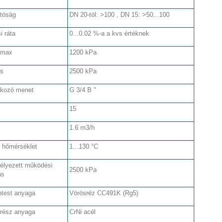
atóság
DN 20-tól: >100 , DN 15: >50...100
i ráta
0...0.02 %-a a kvs értéknek
pmax
1200 kPa
ps
2500 kPa
akozó menet
G 3/4 B "
15
1.6 m3/h
 hőmérséklet
1...130 °C
élyezett működési
2500 kPa
ás
ptest anyaga
Vörösréz CC491K (Rg5)
 rész anyaga
CrNi acél