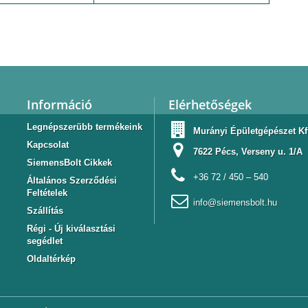
Információ
Elérhetőségek
Legnépszerübb termékeink
Murányi Épületgépészet Kf
Kapcsolat
7622 Pécs, Verseny u. 1/A
SiemensBolt Cikkek
+36 72 / 450 – 540
Általános Szerződési
Feltételek
info@siemensbolt.hu
Szállítás
Régi - Új kiválasztási
segédlet
Oldaltérkép