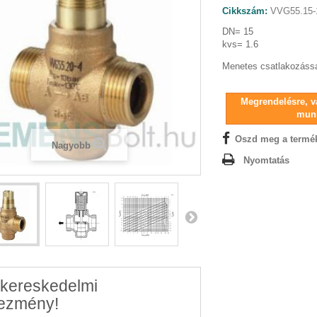
Cikkszám:
VVG55.15-
DN= 15
kvs= 1.6
Menetes csatlakozássa
Megrendelésre, vá
mun
Oszd meg a termé
Nagyobb
Nyomtatás
kereskedelmi
ezmény!