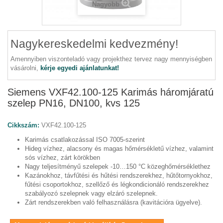
Nagyobb
Nagykereskedelmi kedvezmény!
Amennyiben viszonteladó vagy projekthez tervez nagy mennyiségben
vásárolni,
kérje egyedi ajánlatunkat!
Siemens VXF42.100-125 Karimás háromjáratú
szelep PN16, DN100, kvs 125
Cikkszám:
VXF42.100-125
Karimás csatlakozással ISO 7005-szerint
Hideg vízhez, alacsony és magas hőmérsékletű vízhez, valamint
sós vízhez, zárt körökben
Nagy teljesítményű szelepek -10…150 °C közeghőmérséklethez
Kazánokhoz, távfűtési és hűtési rendszerekhez, hűtőtornyokhoz,
fűtési csoportokhoz, szellőző és légkondicionáló rendszerekhez
szabályozó szelepnek vagy elzáró szelepnek.
Zárt rendszerekben való felhasználásra (kavitációra ügyelve).