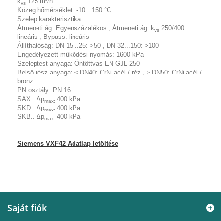
k
125 m³/h
vs
Közeg hőmérséklet:
-10…150 °C
Szelep karakterisztika
Átmeneti ág: Egyenszázalékos , Átmeneti ág: k
250/400
vs
lineáris , Bypass: lineáris
Állíthatóság:
DN 15...25: >50 , DN 32...150: >100
Engedélyezett működési nyomás:
1600 kPa
Szeleptest anyaga:
Öntöttvas EN-GJL-250
Belső rész anyaga:
≤ DN40: CrNi acél / réz , ≥ DN50: CrNi acél /
bronz
PN osztály:
PN 16
SAX.. Δp
400 kPa
max:
SKD.. Δp
400 kPa
max:
SKB.. Δp
400 kPa
max:
Siemens VXF42 Adatlap letöltése
Saját fiók