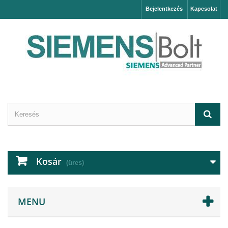
Bejelentkezés
Kapcsolat
Kosár
(üres)
MENU