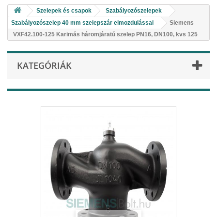
Szelepek és csapok
Szabályozószelepek
Szabályozószelep 40 mm szelepszár elmozdulással
Siemens
VXF42.100-125 Karimás háromjáratú szelep PN16, DN100, kvs 125
KATEGÓRIÁK