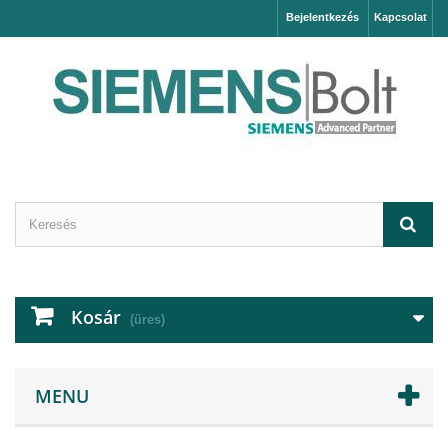
Bejelentkezés
Kapcsolat
Kosár
(üres)
MENU