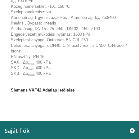
k
100 m³/h
vs
Közeg hőmérséklet:
-10…150 °C
Szelep karakterisztika
Átmeneti ág: Egyenszázalékos , Átmeneti ág: k
250/400
vs
lineáris , Bypass: lineáris
Állíthatóság:
DN 15...25: >50 , DN 32...150: >100
Engedélyezett működési nyomás:
1600 kPa
Szeleptest anyaga:
Öntöttvas EN-GJL-250
Belső rész anyaga:
≤ DN40: CrNi acél / réz , ≥ DN50: CrNi acél /
bronz
PN osztály:
PN 16
SAX.. Δp
400 kPa
max:
SKD.. Δp
400 kPa
max:
SKB.. Δp
400 kPa
max:
Siemens VXF42 Adatlap letöltése
Saját fiók