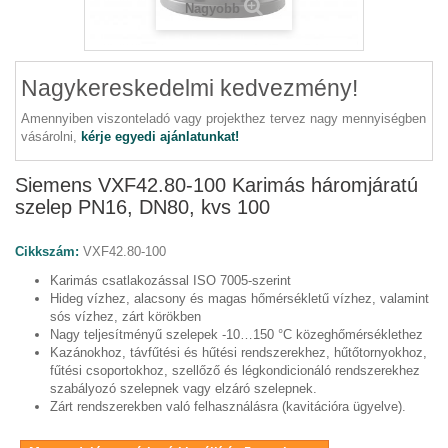
Nagyobb
Nagykereskedelmi kedvezmény!
Amennyiben viszonteladó vagy projekthez tervez nagy mennyiségben
vásárolni,
kérje egyedi ajánlatunkat!
Siemens VXF42.80-100 Karimás háromjáratú
szelep PN16, DN80, kvs 100
Cikkszám:
VXF42.80-100
Karimás csatlakozással ISO 7005-szerint
Hideg vízhez, alacsony és magas hőmérsékletű vízhez, valamint
sós vízhez, zárt körökben
Nagy teljesítményű szelepek -10…150 °C közeghőmérséklethez
Kazánokhoz, távfűtési és hűtési rendszerekhez, hűtőtornyokhoz,
fűtési csoportokhoz, szellőző és légkondicionáló rendszerekhez
szabályozó szelepnek vagy elzáró szelepnek.
Zárt rendszerekben való felhasználásra (kavitációra ügyelve).