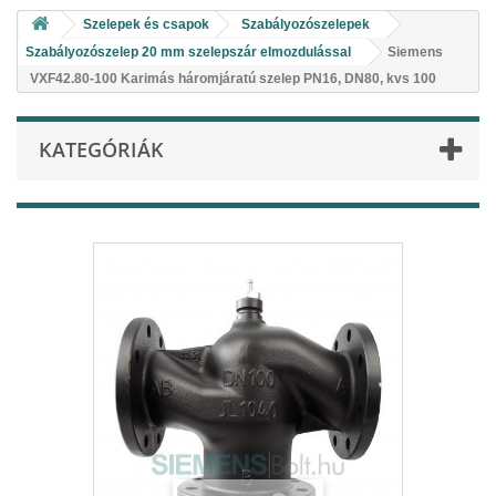
Szelepek és csapok
Szabályozószelepek
Szabályozószelep 20 mm szelepszár elmozdulással
Siemens
VXF42.80-100 Karimás háromjáratú szelep PN16, DN80, kvs 100
KATEGÓRIÁK