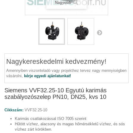
Nagyobb
Nagykereskedelmi kedvezmény!
Amennyiben viszonteladó vagy projekthez tervez nagy mennyiségben
vásárolni,
kérje egyedi ajánlatunkat!
Siemens VVF32.25-10 Egyutú karimás
szabályozószelep PN10, DN25, kvs 10
Cikkszám:
VVF32.25-10
Karimás csatlakozással ISO 7005 szerint
Hűtött vízhez, alacsony és magas hőmérsékletű vízhez, és sós
vízhez zárt körökben.