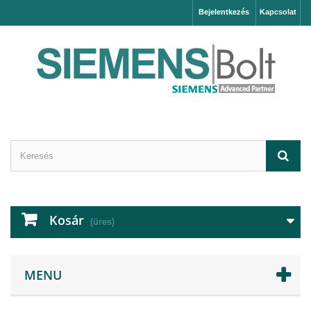
Bejelentkezés
Kapcsolat
Kosár
(üres)
MENU