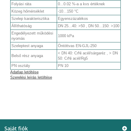
Folyási ráta
0...0.02 %-a a kvs értéknek
Közeg hőmérséklet
-10…150 °C
Szelep karakterisztika
Egyenszázalékos
Állíthatóság
DN 25...40: >50 , DN 50...150: >100
Engedélyezett működési
1000 kPa
nyomás
Szeleptest anyaga
Öntöttvas EN-GJL-250
< DN 40: CrNi acél/sárgaréz , > DN
Belső rész anyaga
50: CrNi acél/Rg5
PN osztály
PN 10
Adatlap letöltése
Szerelési leírás letöltése
Saját fiók