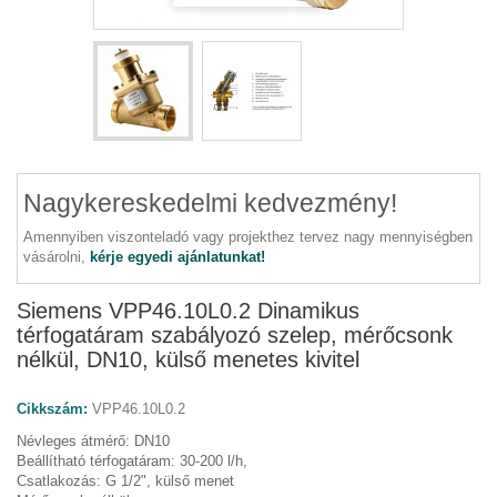
Nagykereskedelmi kedvezmény!
Amennyiben viszonteladó vagy projekthez tervez nagy mennyiségben
vásárolni,
kérje egyedi ajánlatunkat!
Siemens VPP46.10L0.2 Dinamikus
térfogatáram szabályozó szelep, mérőcsonk
nélkül, DN10, külső menetes kivitel
Cikkszám:
VPP46.10L0.2
Névleges átmérő: DN10
Beállítható térfogatáram: 30-200 l/h,
Csatlakozás: G 1/2", külső menet