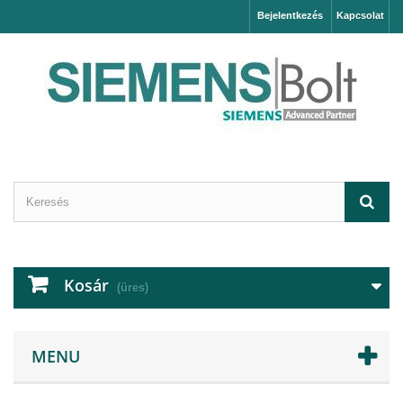
Bejelentkezés
Kapcsolat
Kosár
(üres)
MENU