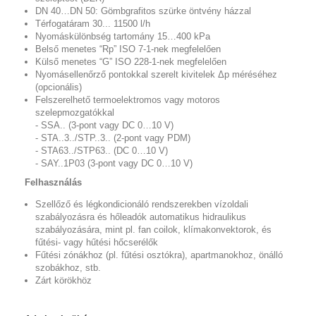
DN 40…DN 50: Gömbgrafitos szürke öntvény házzal
Térfogatáram 30... 11500 l/h
Nyomáskülönbség tartomány 15…400 kPa
Belső menetes “Rp” ISO 7-1-nek megfelelően
Külső menetes “G” ISO 228-1-nek megfelelően
Nyomásellenőrző pontokkal szerelt kivitelek Δp méréséhez
(opcionális)
Felszerelhető termoelektromos vagy motoros
szelepmozgatókkal
- SSA.. (3-pont vagy DC 0…10 V)
- STA..3../STP..3.. (2-pont vagy PDM)
- STA63../STP63.. (DC 0…10 V)
- SAY..1P03 (3-pont vagy DC 0…10 V)
Felhasználás
Szellőző és légkondicionáló rendszerekben vízoldali
szabályozásra és hőleadók automatikus hidraulikus
szabályozására, mint pl. fan coilok, klímakonvektorok, és
fűtési- vagy hűtési hőcserélők
Fűtési zónákhoz (pl. fűtési osztókra), apartmanokhoz, önálló
szobákhoz, stb.
Zárt körökhöz