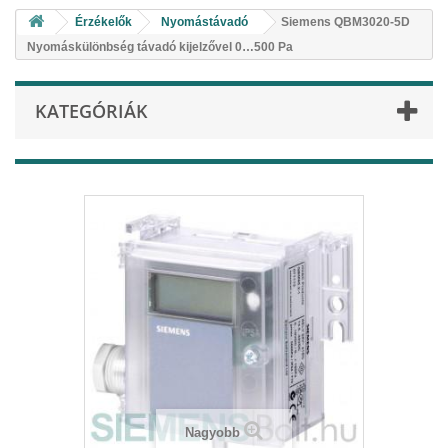
Érzékelők
Nyomástávadó
Siemens QBM3020-5D
Nyomáskülönbség távadó kijelzővel 0…500 Pa
KATEGÓRIÁK
Nagyobb