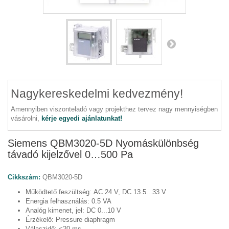
Nagykereskedelmi kedvezmény!
Amennyiben viszonteladó vagy projekthez tervez nagy mennyiségben
vásárolni,
kérje egyedi ajánlatunkat!
Siemens QBM3020-5D Nyomáskülönbség
távadó kijelzővel 0…500 Pa
Cikkszám:
QBM3020-5D
Működtető feszültség:
AC 24 V, DC 13.5...33 V
Energia felhasználás:
0.5 VA
Analóg kimenet, jel:
DC 0...10 V
Érzékelő:
Pressure diaphragm
Válaszidő:
<20 ms