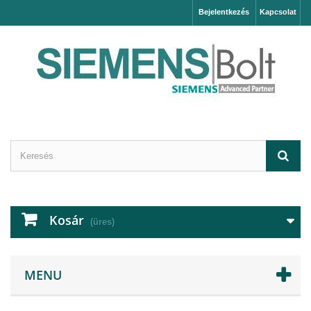
Bejelentkezés
Kapcsolat
Kosár
(üres)
MENU