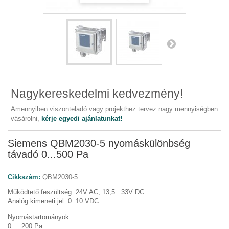
Nagykereskedelmi kedvezmény!
Amennyiben viszonteladó vagy projekthez tervez nagy mennyiségben
vásárolni,
kérje egyedi ajánlatunkat!
Siemens QBM2030-5 nyomáskülönbség
távadó 0...500 Pa
Cikkszám:
QBM2030-5
Működtető feszültség: 24V AC, 13,5...33V DC
Analóg kimeneti jel: 0..10 VDC
Nyomástartományok:
0 ... 200 Pa