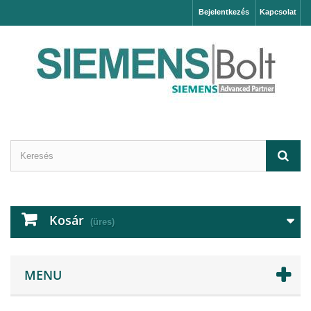
Bejelentkezés
Kapcsolat
Kosár
(üres)
MENU