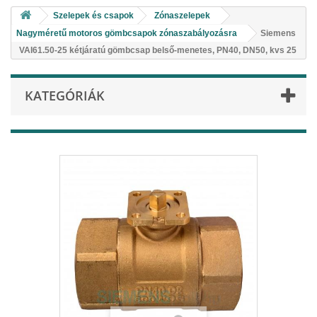
Szelepek és csapok
Zónaszelepek
Nagyméretű motoros gömbcsapok zónaszabályozásra
Siemens
VAI61.50-25 kétjáratú gömbcsap belső-menetes, PN40, DN50, kvs 25
KATEGÓRIÁK