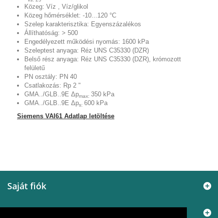
Közeg: Víz , Víz/glikol
Közeg hőmérséklet: -10...120 °C
Szelep karakterisztika: Egyenszázalékos
Állíthatóság: > 500
Engedélyezett működési nyomás: 1600 kPa
Szeleptest anyaga: Réz UNS C35330 (DZR)
Belső rész anyaga: Réz UNS C35330 (DZR), krómozott
felületű
PN osztály: PN 40
Csatlakozás: Rp 2 "
GMA../GLB..9E Δp
350 kPa
max:
GMA../GLB..9E Δp
600 kPa
s:
Siemens VAI61 Adatlap letöltése
Saját fiók
Információ