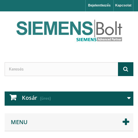
Bejelentkezés
Kapcsolat
Kosár
(üres)
MENU