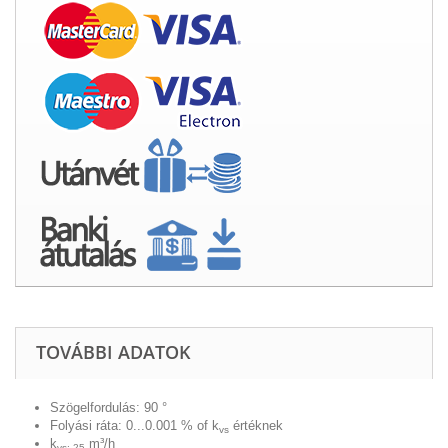
TOVÁBBI ADATOK
Szögelfordulás: 90 °
Folyási ráta: 0...0.001 % of k
értéknek
vs
k
m³/h
vs: 25