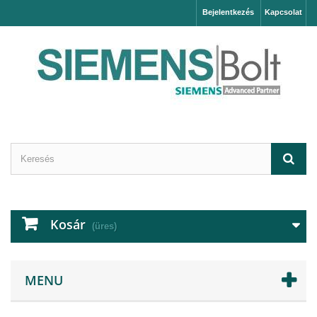
Bejelentkezés
Kapcsolat
Kosár
(üres)
MENU