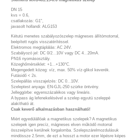
DN 15
kvs = 0.6,
csatlakozás: G1",
javasolt hollandi: ALG153
Kétutú menetes szabályozószelep mágneses állítómotorral,
beépített rugós visszatérítéssel.
Elektromos megtáplálás: AC 24V.
Szabályozó jel: DC 0/2...10V vagy DC 4...20mA.
PN16 nyomásosztály.
Közeghőmérséklet: +1...+130°C.
Megengedett közeg: víz, max. 50% víz-glikol keverék.
Futásidő < 2s.
Szelepállás visszajelzés: DC 0...10V.
Szeleptest anyaga: EN-GJL-250 szürke öntvény.
Jelleggörbe: egyenszázalékos vagy lineáris.
A bypass ág lefenekelésével a szelep egyutú szeleppé
alakítható át.
Csak keverő alkalmazásban használható!
Miért egyedülállóak a magnetikus szelepek? A magnetikus
szelepek igen precíz, mágneses elven működő motorral
összeépítve kerülnek forgalomba. Szelepszárelmozdulásuk
mindössze 2.5mm, de ezt a hosszt a motor ezer lépésre képes