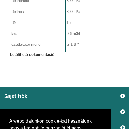
Deltapmax
300 kPa
Deltaps
300 kPa
DN
15
kvs
0.6 m3/h
Csatlakozó menet
G 1 B "
Letölthető dokumentáció
Saját fiók
Elérhetőségek
A weboldalunkon cookie-kat használunk,
Információ
hogy a legjobb felhasználói élményt
© 2005 - 2026
Murányi Épületgépészet Kft.
A SiemensBolt.hu a