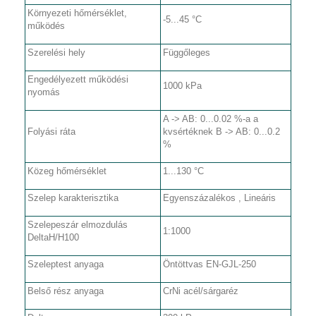
Környezeti hőmérséklet,
-5...45 °C
működés
Szerelési hely
Függőleges
Engedélyezett működési
1000 kPa
nyomás
A -> AB: 0...0.02 %-a a
Folyási ráta
kvsértéknek B -> AB: 0...0.2
%
Közeg hőmérséklet
1...130 °C
Szelep karakterisztika
Egyenszázalékos , Lineáris
Szelepeszár elmozdulás
1:1000
DeltaH/H100
Szeleptest anyaga
Öntöttvas EN-GJL-250
Belső rész anyaga
CrNi acél/sárgaréz