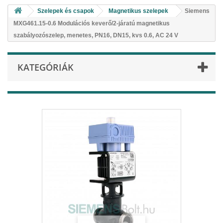
Szelepek és csapok
Magnetikus szelepek
Siemens
MXG461.15-0.6 Modulációs keverő/2-járatú magnetikus
szabályozószelep, menetes, PN16, DN15, kvs 0.6, AC 24 V
KATEGÓRIÁK