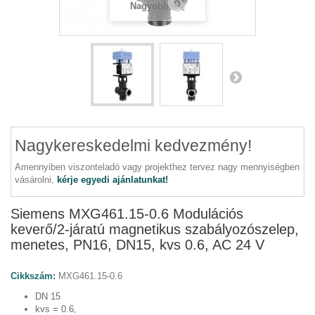
Nagyobb
Nagykereskedelmi kedvezmény!
Amennyiben viszonteladó vagy projekthez tervez nagy mennyiségben
vásárolni,
kérje egyedi ajánlatunkat!
Siemens MXG461.15-0.6 Modulációs
keverő/2-járatú magnetikus szabályozószelep,
menetes, PN16, DN15, kvs 0.6, AC 24 V
Cikkszám:
MXG461.15-0.6
DN 15
kvs = 0.6,