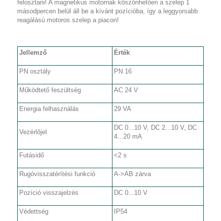
felosztani! A magnetikus motornak köszönhetően a szelep 1
másodpercen belül áll be a kívánt pozícióba, így a leggyorsabb
reagálású motoros szelep a piacon!
Jellemző
Érték
PN osztály
PN 16
Működtető feszültség
AC 24 V
Energia felhasználás
29 VA
DC 0...10 V, DC 2...10 V, DC
Vezérlőjel
4...20 mA
Futásidő
<2 s
Rugóvisszatérítési funkció
A->AB zárva
Pozíció visszajelzés
DC 0...10 V
Védettség
IP54