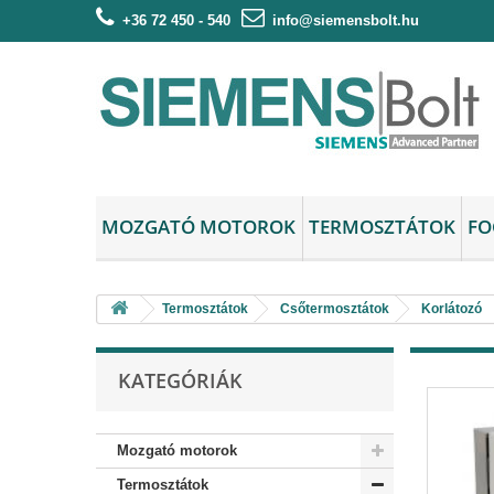
+36 72 450 - 540
info@siemensbolt.hu
MOZGATÓ MOTOROK
TERMOSZTÁTOK
FO
Termosztátok
Csőtermosztátok
Korlátozó
KATEGÓRIÁK
Mozgató motorok
Termosztátok