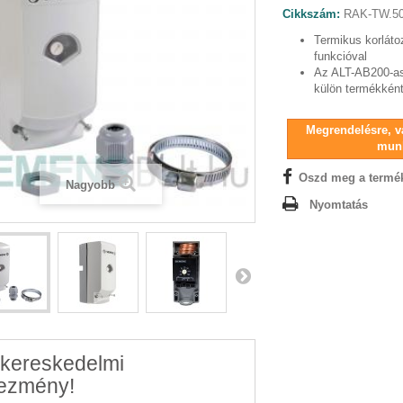
Cikkszám:
RAK-TW.5
Termikus korláto
funkcióval
Az ALT-AB200-as
külön termékként
Megrendelésre, vá
mun
Oszd meg a termé
Nagyobb
Nyomtatás
kereskedelmi
ezmény!