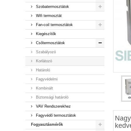
Szobatermosztátok
Wifi termosztát
Fan-coil termosztátok
Kiegészítők
Csőtermosztátok
Szabályozó
Korlátozó
Határoló
Fagyvédelmi
Kombinált
Biztonsági határoló
VAV Rendszerekhez
Fagyvédő termosztátok
Nagy
kedv
Fogyasztásmérők