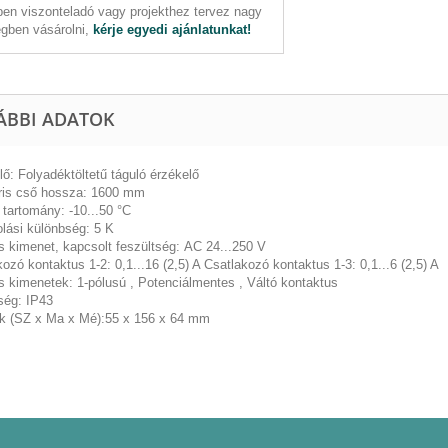
en viszonteladó vagy projekthez tervez nagy
gben vásárolni,
kérje egyedi ajánlatunkat!
ÁBBI ADATOK
ő: Folyadéktöltetű táguló érzékelő
áris cső hossza:
1600 mm
i tartomány:
-10...50 °C
lási különbség:
5 K
is kimenet, kapcsolt feszültség:
AC 24...250 V
ozó kontaktus 1-2: 0,1...16 (2,5) A Csatlakozó kontaktus 1-3: 0,1...6 (2,5) A
lis kimenetek:
1-pólusú , Potenciálmentes , Váltó kontaktus
ség:
IP43
k (SZ x Ma x Mé):
55 x 156 x 64 mm