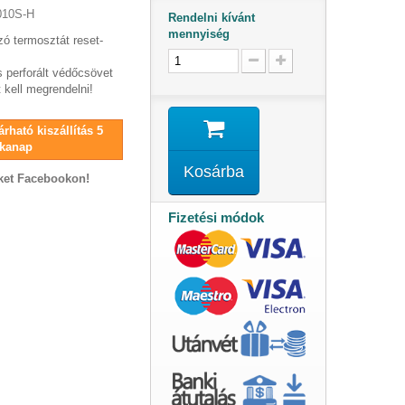
010S-H
Rendelni kívánt
mennyiség
zó termosztát reset-
 perforált védőcsövet
 kell megrendelni!
rható kiszállítás 5
kanap
Kosárba
ket Facebookon!
Fizetési módok