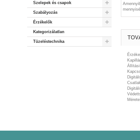
Szelepek és csapok
Amennyib
mennyisé
Szabályozás
Érzékelők
Kategorizálatlan
TOV
Tüzeléstechnika
Érzékel
Kapill
Állítás
Kapcso
Digitál
Csatlak
Digitá
Védett
Mérete