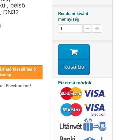
ül, belső
l, DN32
Rendelni kívánt
mennyiség
4
Kosárba
rható kiszállítás 5
kanap
Fizetési módok
ket Facebookon!