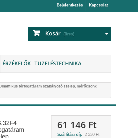
Bejelentkezés
Kapcsolat
Kosár
(üres)
ÉRZÉKELŐK
TÜZELÉSTECHNIKA
Dinamikus térfogatáram szabályozó szelep, mérőcsonk
61 146 Ft
6.32F4
fogatáram
Szállítási díj:
2 330 Ft
lep,