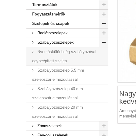
Termosztátok
Fogyasztásmérők
Szelepek és csapok
Radiátorszelepek
Szabályozószelepek
Nyomáskülönbség szabályozóval
egybeépített szelep
Szabályozószelep 5,5 mm
szelepszár elmozdulással
Szabályozószelep 40 mm
Nagy
szelepszár elmozdulással
kedv
Szabályozószelep 20 mm
Amennyib
mennyisé
szelepszár elmozdulással
Zónaszelepek
Fan-coil szelepek