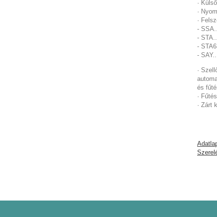
· Küls
· Nyom
· Fels
- SSA.
- STA.
- STA6
- SAY.
· Szel
automa
és fűté
· Fűtés
· Zárt
Adatla
Szerelé