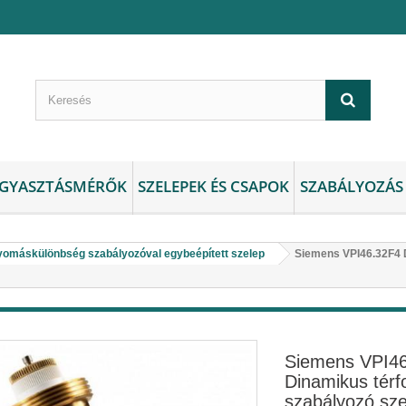
GYASZTÁSMÉRŐK
SZELEPEK ÉS CSAPOK
SZABÁLYOZÁS
omáskülönbség szabályozóval egybeépített szelep
Siemens VPI46.32F4 
Siemens VPI4
Dinamikus tér
szabályozó sze