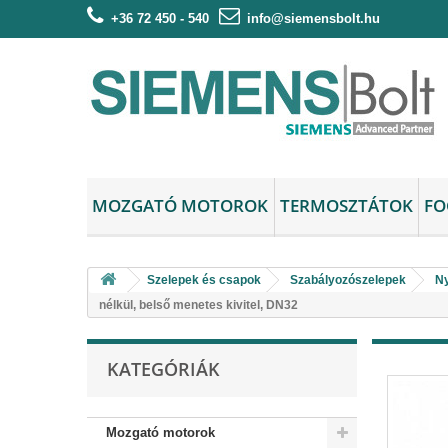
+36 72 450 - 540
info@siemensbolt.hu
MOZGATÓ MOTOROK
TERMOSZTÁTOK
FO
Szelepek és csapok
Szabályozószelepek
Ny
nélkül, belső menetes kivitel, DN32
KATEGÓRIÁK
Mozgató motorok