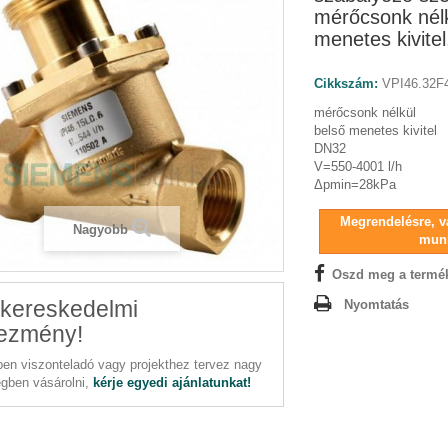
mérőcsonk nélk
menetes kivite
Cikkszám:
VPI46.32F
mérőcsonk nélkül
belső menetes kivitel
DN32
V=550-4001 l/h
Δpmin=28kPa
Megrendelésre, vá
Nagyobb
mun
Oszd meg a termé
kereskedelmi
Nyomtatás
ezmény!
en viszonteladó vagy projekthez tervez nagy
gben vásárolni,
kérje egyedi ajánlatunkat!