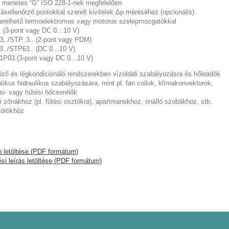
ő menetes “G” ISO 228-1-nek megfelelően
ásellenőrző pontokkal szerelt kivitelek Δp méréséhez (opcionális)
zerelhető termoelektromos vagy motoros szelepmozgatókkal
. (3-pont vagy DC 0…10 V)
.3../STP..3.. (2-pont vagy PDM)
3../STP63.. (DC 0…10 V)
.1P03 (3-pont vagy DC 0…10 V)
lőző és légkondicionáló rendszerekben vízoldali szabályozásra és hőleadók
tikus hidraulikus szabályozására, mint pl. fan coilok, klímakonvektorok,
si- vagy hűtési hőcserélők
i zónákhoz (pl. fűtési osztókra), apartmanokhoz, önálló szobákhoz, stb.
 körökhöz
p letöltése (PDF formátum)
si leírás letöltése (PDF formátum)