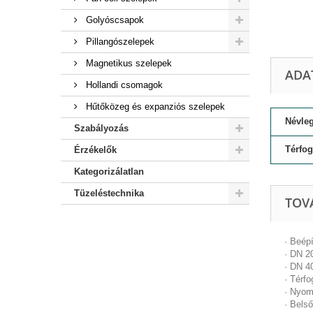
Golyóscsapok
Pillangószelepek
Magnetikus szelepek
ADA
Hollandi csomagok
Hűtőközeg és expanziós szelepek
Névleg
Szabályozás
Térfo
Érzékelők
Kategorizálatlan
Tüzeléstechnika
TOV
· Beép
· DN 2
· DN 4
· Térfo
· Nyom
· Bels