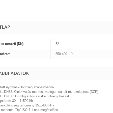
TLAP
es átmérő (DN)
32
gatáram
550-4001 l/h
ÁBBI ADATOK
ített nyomáskülönbség szabályozóval
0…DN32: Cinkkiválás mentes, melegen sajtolt réz szeleptest (DZR)
0…DN 50: Gömbgrafitos szürke öntvény házzal
gatáram 30... 11500 l/h,
áskülönbség tartomány 15…400 kPa
ő menetes “Rp” ISO 7-1-nek megfelelően