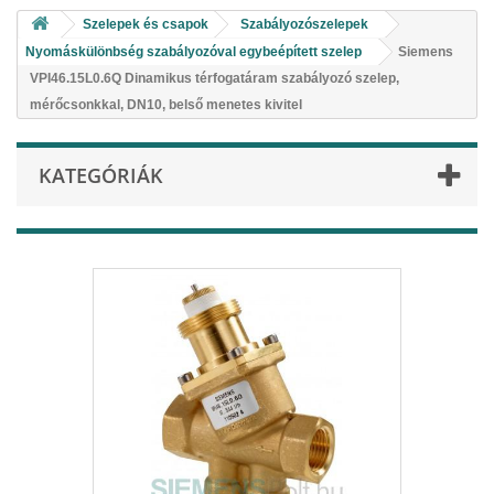
Szelepek és csapok
Szabályozószelepek
Nyomáskülönbség szabályozóval egybeépített szelep
Siemens
VPI46.15L0.6Q Dinamikus térfogatáram szabályozó szelep,
mérőcsonkkal, DN10, belső menetes kivitel
KATEGÓRIÁK