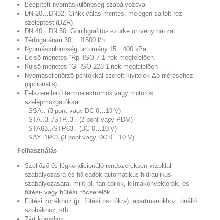
Beépített nyomáskülönbség szabályozóval
DN 20…DN32: Cinkkiválás mentes, melegen sajtolt réz
szeleptest (DZR)
DN 40…DN 50: Gömbgrafitos szürke öntvény házzal
Térfogatáram 30... 11500 l/h
Nyomáskülönbség tartomány 15…400 kPa
Belső menetes “Rp” ISO 7-1-nek megfelelően
Külső menetes “G” ISO 228-1-nek megfelelően
Nyomásellenőrző pontokkal szerelt kivitelek Δp méréséhez
(opcionális)
Felszerelhető termoelektromos vagy motoros
szelepmozgatókkal
- SSA.. (3-pont vagy DC 0…10 V)
- STA..3../STP..3.. (2-pont vagy PDM)
- STA63../STP63.. (DC 0…10 V)
- SAY..1P03 (3-pont vagy DC 0…10 V)
Felhasználás
Szellőző és légkondicionáló rendszerekben vízoldali
szabályozásra és hőleadók automatikus hidraulikus
szabályozására, mint pl. fan coilok, klímakonvektorok, és
fűtési- vagy hűtési hőcserélők
Fűtési zónákhoz (pl. fűtési osztókra), apartmanokhoz, önálló
szobákhoz, stb.
Zárt körökhöz