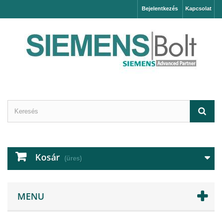
Bejelentkezés
Kapcsolat
Kosár
(üres)
MENU