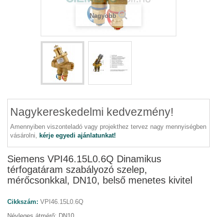
Nagyobb
Nagykereskedelmi kedvezmény!
Amennyiben viszonteladó vagy projekthez tervez nagy mennyiségben
vásárolni,
kérje egyedi ajánlatunkat!
Siemens VPI46.15L0.6Q Dinamikus
térfogatáram szabályozó szelep,
mérőcsonkkal, DN10, belső menetes kivitel
Cikkszám:
VPI46.15L0.6Q
Névleges átmérő: DN10