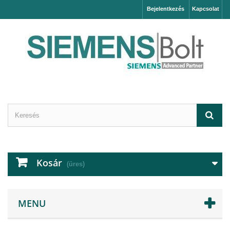
Bejelentkezés
Kapcsolat
Kosár
(üres)
MENU