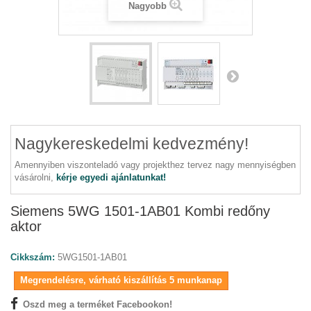
Nagyobb
Nagykereskedelmi kedvezmény!
Amennyiben viszonteladó vagy projekthez tervez nagy mennyiségben
vásárolni,
kérje egyedi ajánlatunkat!
Siemens 5WG 1501-1AB01 Kombi redőny
aktor
Cikkszám:
5WG1501-1AB01
Megrendelésre, várható kiszállítás 5 munkanap
Oszd meg a terméket Facebookon!