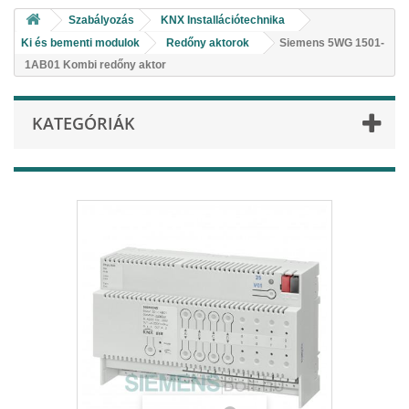
Szabályozás
KNX Installációtechnika
Ki és bementi modulok
Redőny aktorok
Siemens 5WG 1501-
1AB01 Kombi redőny aktor
KATEGÓRIÁK