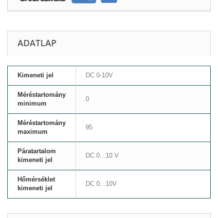
ADATLAP
Kimeneti jel
DC 0-10V
Méréstartomány
0
minimum
Méréstartomány
95
maximum
Páratartalom
DC 0...10 V
kimeneti jel
Hőmérséklet
DC 0...10V
kimeneti jel