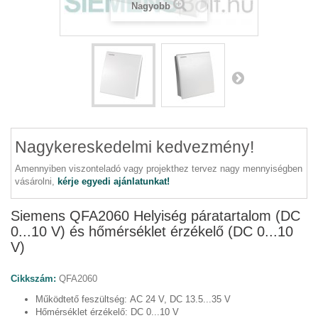
Nagyobb
Nagykereskedelmi kedvezmény!
Amennyiben viszonteladó vagy projekthez tervez nagy mennyiségben
vásárolni,
kérje egyedi ajánlatunkat!
Siemens QFA2060 Helyiség páratartalom (DC
0...10 V) és hőmérséklet érzékelő (DC 0...10
V)
Cikkszám:
QFA2060
Működtető feszültség:
AC 24 V, DC 13.5...35 V
Hőmérséklet érzékelő:
DC 0...10 V