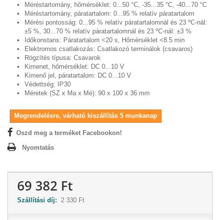
Méréstartomány, hőmérséklet:
0...50 °C, -35...35 °C, -40...70 °C
Méréstartomány, páratartalom:
0...95 % relatív páratartalom
Mérési pontosság:
0...95 % relatív páratartalomnál és 23 ºC-nál:
±5 %, 30...70 % relatív páratartalomnál és 23 ºC-nál: ±3 %
Időkonstans:
Páratartalom <20 s, Hőmérséklet <8.5 min
Elektromos csatlakozás:
Csatlakozó terminálok (csavaros)
Rögzítés típusa:
Csavarok
Kimenet, hőmérséklet:
DC 0...10 V
Kimenő jel, páratartalom:
DC 0...10 V
Védettség:
IP30
Méretek (SZ x Ma x Mé):
90 x 100 x 36 mm
Megrendelésre, várható kiszállítás 5 munkanap
Oszd meg a terméket Facebookon!
Nyomtatás
69 382 Ft
Szállítási díj:
2 330 Ft