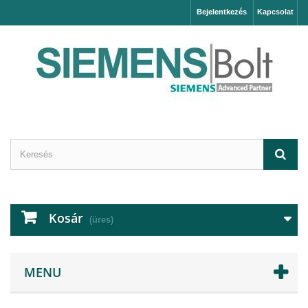
Bejelentkezés
Kapcsolat
Kosár
(üres)
MENU