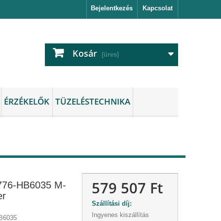
Bejelentkezés
Kapcsolat
Kosár
(üres)
ÉRZÉKELŐK
TÜZELÉSTECHNIKA
579 507 Ft
76-HB6035 M-
er
Szállítási díj:
Ingyenes kiszállítás
B6035