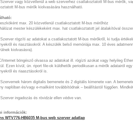
Szerver vagy közvetlenül a web szerverhez csatlakoztatott M-bus mérők, vag
koztatott M-bus mérők kiolvasására használható.
lható:
 eszköként max. 20 közvetlenül csatlakoztatott M-bus mérőhöz
hálózat mester készülékeként max. hat csatlakoztatott jel átalakítóval öss
zerver rögzíti az adatokat a csatlakoztatott M-bus mérőkről, ki tudja értékeln
yekről és riasztásokról. A készülék belső memóriája max. 10 éves adatmenn
ülnek kiolvasásra).
Internet böngésző olvassa az adatokat ill. rögízti azokat vagy helyileg Ether
ül. Ezen kívül, ún. riport file-ok küldhetők periodikusan a mérők adatairól e
yekről és riaasztásokról is.
Szervernek három digitalis bemenete és 2 digitális kimenete van. A bemenete
y naplóban és/vagy e-mailként továbbítódnak – beállítástól függően. Mindké
Szerver ingadozás és rövidzár ellen védve van.
i információk:
ns WTV776-HB6035 M-bus web szerver adatlap