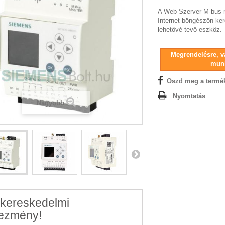
A Web Szerver M-bus mé
Internet böngészőn ker
lehetővé tevő eszköz.
Megrendelésre, vá
mun
Oszd meg a termé
Nyomtatás
Nagyobb
kereskedelmi
ezmény!