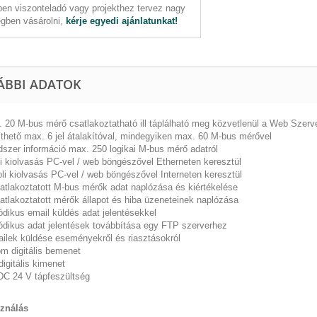
en viszonteladó vagy projekthez tervez nagy
gben vásárolni,
kérje egyedi ajánlatunkat!
ÁBBI ADATOK
 20 M-bus mérő csatlakoztatható ill táplálható meg közvetlenül a Web Szerve
thető max. 6 jel átalakítóval, mindegyiken max. 60 M-bus mérővel
szer információ max. 250 logikai M-bus mérő adatról
i kiolvasás PC-vel / web böngészővel Etherneten keresztül
li kiolvasás PC-vel / web böngészővel Interneten keresztül
atlakoztatott M-bus mérők adat naplózása és kiértékelése
atlakoztatott mérők állapot és hiba üzeneteinek naplózása
ódikus email küldés adat jelentésekkel
ódikus adat jelentések továbbítása egy FTP szerverhez
ilek küldése eseményekről és riasztásokról
m digitális bemenet
digitális kimenet
C 24 V tápfeszültség
ználás