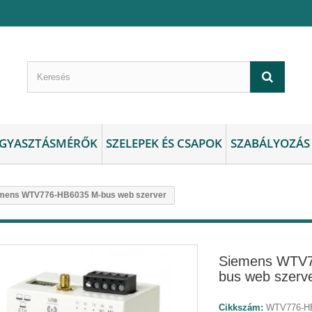
GYASZTÁSMÉRŐK
SZELEPEK ÉS CSAPOK
SZABÁLYOZÁS
mens WTV776-HB6035 M-bus web szerver
Siemens WTV7
bus web szerv
Cikkszám:
WTV776-H