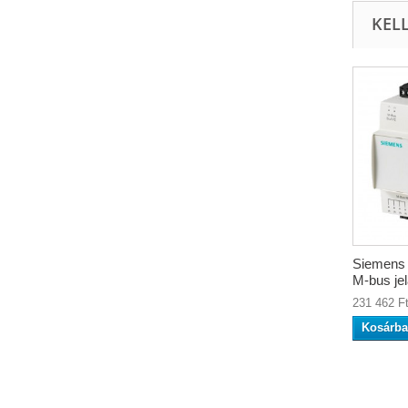
KEL
Siemens
M-bus jel
231 462 F
Kosárba