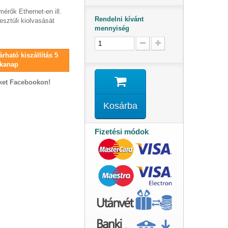
rők Ethernet-en ill.
Rendelni kívánt
esztüli kiolvasását
mennyiség
rható kiszállítás 5
kanap
ket Facebookon!
Kosárba
Fizetési módok