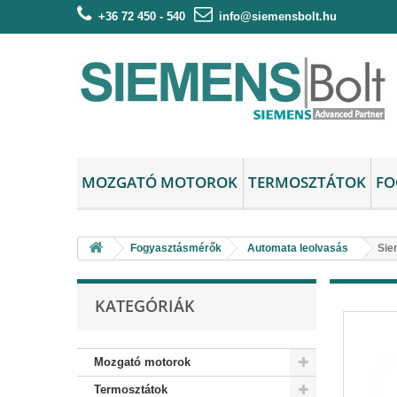
+36 72 450 - 540
info@siemensbolt.hu
MOZGATÓ MOTOROK
TERMOSZTÁTOK
FO
Fogyasztásmérők
Automata leolvasás
Sie
KATEGÓRIÁK
Mozgató motorok
Termosztátok