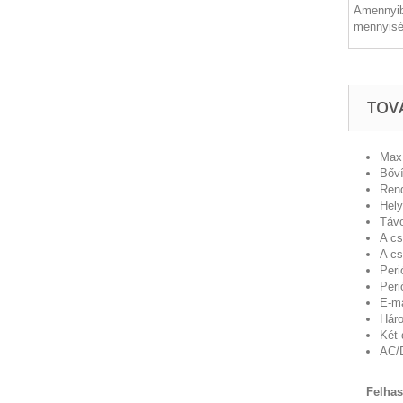
Amennyib
mennyisé
TOV
Max.
Bőví
Rend
Hely
Távo
A cs
A cs
Peri
Peri
E-ma
Háro
Két 
AC/D
Felhas