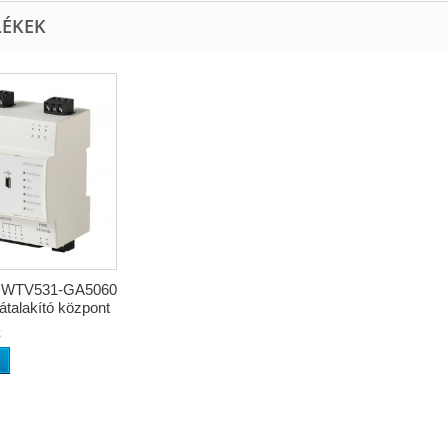
LÉKEK
 WTV531-GA5060
átalakító központ
t