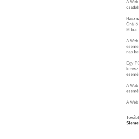
A Web 
csatla
Haszná
Önálló
M-bus 
A Web S
esemén
nap ker
Egy PC/
kereszt
esemén
A Web 
esemén
A Web 
Tovább
Sieme