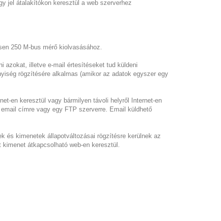
y jel átalakítókon keresztül a web szerverhez
zesen 250 M-bus mérő kiolvasásához.
i azokat, illetve e-mail értesítéseket tud küldeni
yiség rögzítésére alkalmas (amikor az adatok egyszer egy
net-en keresztül vagy bármilyen távoli helyről Internet-en
gy email címre vagy egy FTP szerverre. Email küldhető
k és kimenetek állapotváltozásai rögzítésre kerülnek az
t kimenet átkapcsolható web-en keresztül.