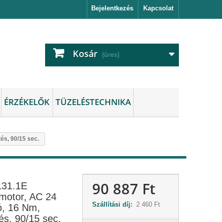
Bejelentkezés
Kapcsolat
Kosár
(üres)
ÉRZÉKELŐK
TÜZELÉSTECHNIKA
és, 90/15 sec.
90 887 Ft
31.1E
motor, AC 24
Szállítási díj:
2 460 Ft
gó, 16 Nm,
és, 90/15 sec.