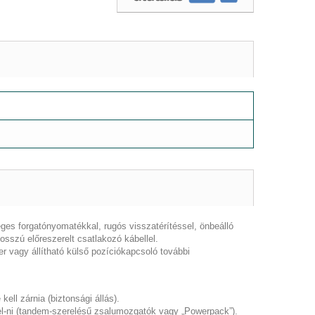
es forgatónyomatékkal, rugós visszatérítéssel, önbeálló
hosszú előreszerelt csatlakozó kábellel.
er vagy állítható külső pozíciókapcsoló további
ell zárnia (biztonsági állás).
el-ni (tandem-szerelésű zsalumozgatók vagy „Powerpack”).