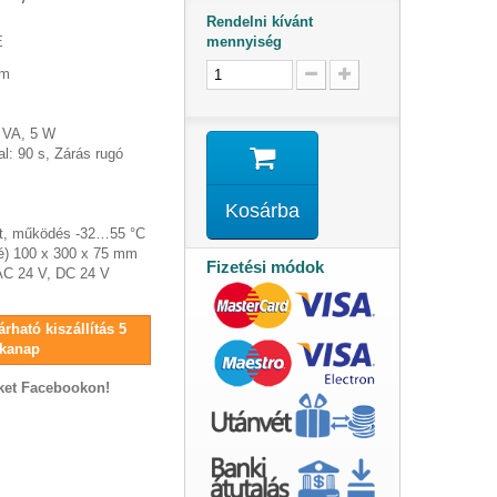
Rendelni kívánt
mennyiség
E
Nm
7 VA, 5 W
al: 90 s, Zárás rugó
Kosárba
et, működés -32…55 °C
é) 100 x 300 x 75 mm
Fizetési módok
AC 24 V, DC 24 V
rható kiszállítás 5
kanap
ket Facebookon!