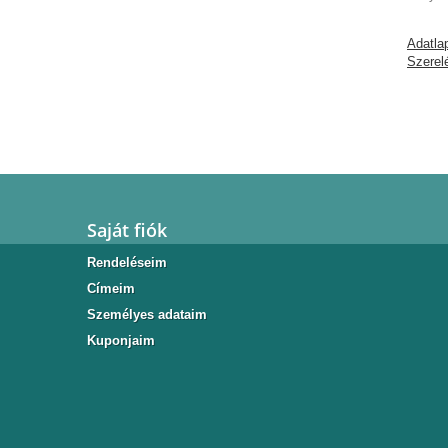
Adatla
Szerelé
Saját fiók
Rendeléseim
Címeim
Személyes adataim
Kuponjaim