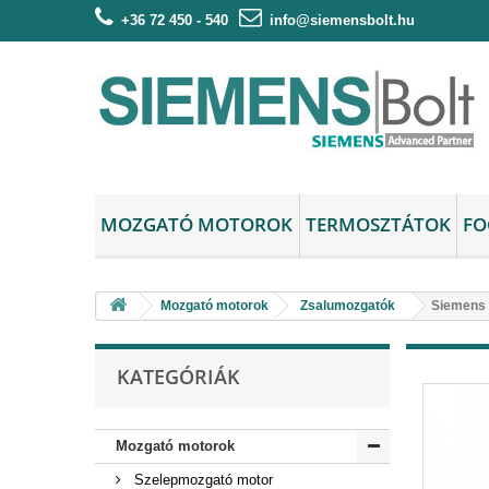
+36 72 450 - 540
info@siemensbolt.hu
MOZGATÓ MOTOROK
TERMOSZTÁTOK
FO
Mozgató motorok
Zsalumozgatók
Siemens 
KATEGÓRIÁK
Mozgató motorok
Szelepmozgató motor