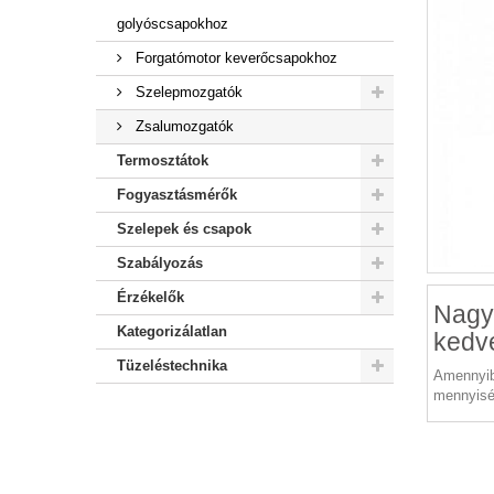
golyóscsapokhoz
Forgatómotor keverőcsapokhoz
Szelepmozgatók
Zsalumozgatók
Termosztátok
Fogyasztásmérők
Szelepek és csapok
Szabályozás
Érzékelők
Nagy
Kategorizálatlan
kedv
Tüzeléstechnika
Amennyib
mennyisé