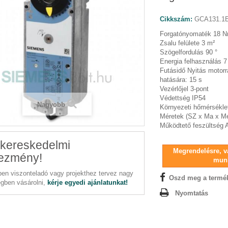
Cikkszám:
GCA131.1
Forgatónyomaték 18 
Zsalu felülete 3 m²
Szögelfordulás 90 °
Energia felhasználás 
Futásidő Nyitás motorr
hatására: 15 s
Vezérlőjel 3-pont
Védettség IP54
Nagyobb
Környezeti hőmérsékl
Méretek (SZ x Ma x M
Működtető feszültség 
kereskedelmi
Megrendelésre, vá
ezmény!
mun
en viszonteladó vagy projekthez tervez nagy
Oszd meg a termé
gben vásárolni,
kérje egyedi ajánlatunkat!
Nyomtatás