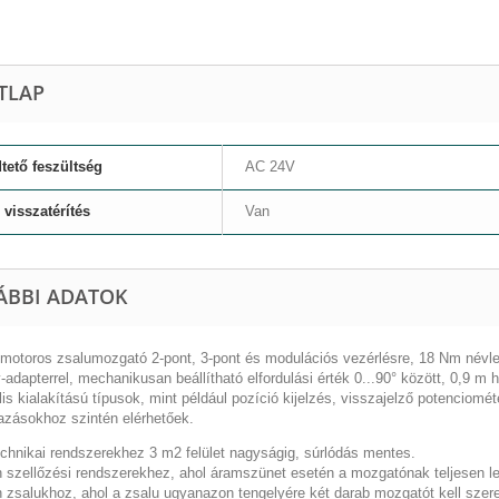
TLAP
ető feszültség
AC 24V
visszatérítés
Van
ÁBBI ADATOK
omotoros zsalumozgató 2-pont, 3-pont és modulációs vezérlésre, 18 Nm névleg
-adapterrel, mechanikusan beállítható elfordulási érték 0...90° között, 0,9 m 
is kialakítású típusok, mint például pozíció kijelzés, visszajelző potenciomét
azásokhoz szintén elérhetőek.
echnikai rendszerekhez 3 m2 felület nagyságig, súrlódás mentes.
 szellőzési rendszerekhez, ahol áramszünet esetén a mozgatónak teljesen le k
n zsalukhoz, ahol a zsalu ugyanazon tengelyére két darab mozgatót kell szer