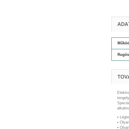
ADA
Működt
Rugós 
TOV
Elektr
tengely
Speciál
alkalm
• Légt
• Olyan
• Olya