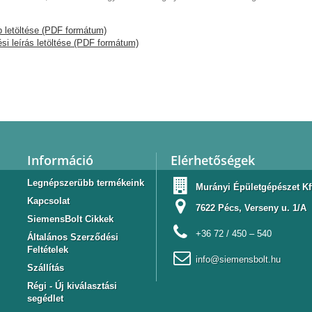
p letöltése (PDF formátum)
si leírás letöltése (PDF formátum)
Információ
Elérhetőségek
Legnépszerübb termékeink
Murányi Épületgépészet Kf
Kapcsolat
7622 Pécs, Verseny u. 1/A
SiemensBolt Cikkek
+36 72 / 450 – 540
Általános Szerződési
Feltételek
info@siemensbolt.hu
Szállítás
Régi - Új kiválasztási
segédlet