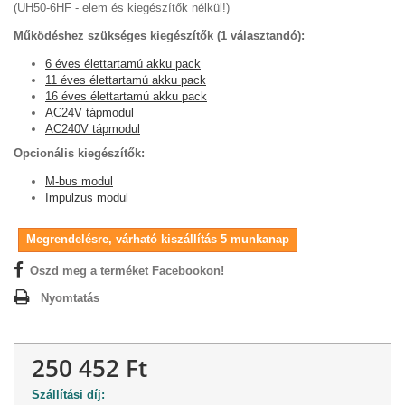
(UH50-6HF - elem és kiegészítők nélkül!)
Működéshez szükséges kiegészítők (1 választandó):
6 éves élettartamú akku pack
11 éves élettartamú akku pack
16 éves élettartamú akku pack
AC24V tápmodul
AC240V tápmodul
Opcionális kiegészítők:
M-bus modul
Impulzus modul
Megrendelésre, várható kiszállítás 5 munkanap
Oszd meg a terméket Facebookon!
Nyomtatás
250 452 Ft
Szállítási díj: