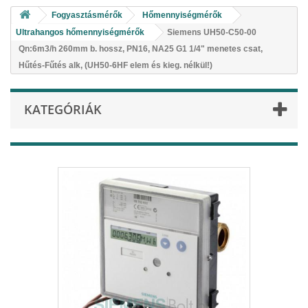
Fogyasztásmérők
Hőmennyiségmérők
Ultrahangos hőmennyiségmérők
Siemens UH50-C50-00
Qn:6m3/h 260mm b. hossz, PN16, NA25 G1 1/4" menetes csat,
Hűtés-Fűtés alk, (UH50-6HF elem és kieg. nélkül!)
KATEGÓRIÁK