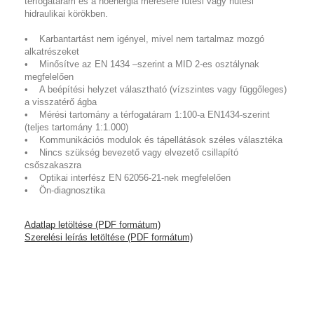
térfogatáram és a hőenergia mérésére fűtési vagy hűtési
hidraulikai körökben.
• Karbantartást nem igényel, mivel nem tartalmaz mozgó
alkatrészeket
• Minősítve az EN 1434 –szerint a MID 2-es osztálynak
megfelelően
• A beépítési helyzet választható (vízszintes vagy függőleges)
a visszatérő ágba
• Mérési tartomány a térfogatáram 1:100-a EN1434-szerint
(teljes tartomány 1:1.000)
• Kommunikációs modulok és tápellátások széles választéka
• Nincs szükség bevezető vagy elvezető csillapító
csőszakaszra
• Optikai interfész EN 62056-21-nek megfelelően
• Ön-diagnosztika
Adatlap letöltése (PDF formátum)
Szerelési leírás letöltése (PDF formátum)