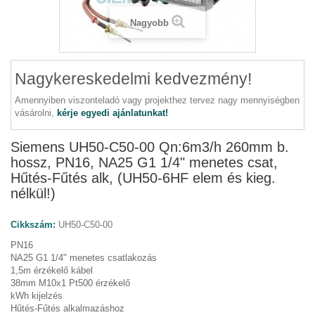
Nagyobb
Nagykereskedelmi kedvezmény!
Amennyiben viszonteladó vagy projekthez tervez nagy mennyiségben
vásárolni,
kérje egyedi ajánlatunkat!
Siemens UH50-C50-00 Qn:6m3/h 260mm b.
hossz, PN16, NA25 G1 1/4" menetes csat,
Hűtés-Fűtés alk, (UH50-6HF elem és kieg.
nélkül!)
Cikkszám:
UH50-C50-00
PN16
NA25 G1 1/4" menetes csatlakozás
1,5m érzékelő kábel
38mm M10x1 Pt500 érzékelő
kWh kijelzés
Hűtés-Fűtés alkalmazáshoz