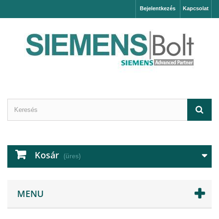
Bejelentkezés
Kapcsolat
Kosár
(üres)
MENU