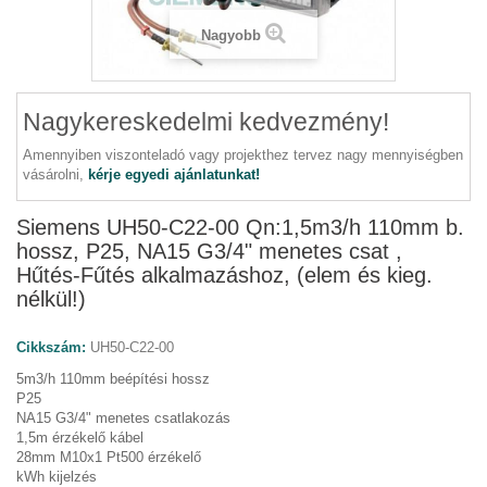
Nagyobb
Nagykereskedelmi kedvezmény!
Amennyiben viszonteladó vagy projekthez tervez nagy mennyiségben
vásárolni,
kérje egyedi ajánlatunkat!
Siemens UH50-C22-00 Qn:1,5m3/h 110mm b.
hossz, P25, NA15 G3/4" menetes csat ,
Hűtés-Fűtés alkalmazáshoz, (elem és kieg.
nélkül!)
Cikkszám:
UH50-C22-00
5m3/h 110mm beépítési hossz
P25
NA15 G3/4" menetes csatlakozás
1,5m érzékelő kábel
28mm M10x1 Pt500 érzékelő
kWh kijelzés