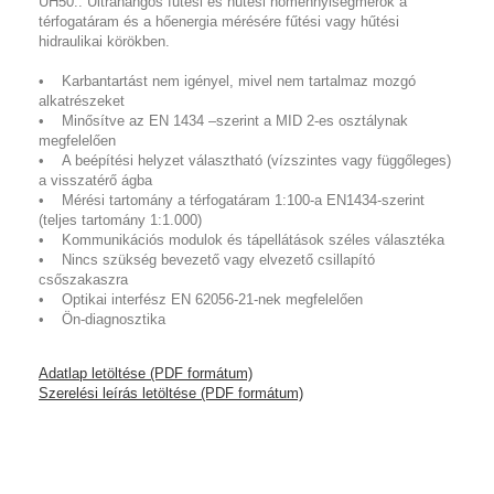
UH50.. Ultrahangos fűtési és hűtési hőmennyiségmérők a
térfogatáram és a hőenergia mérésére fűtési vagy hűtési
hidraulikai körökben.
• Karbantartást nem igényel, mivel nem tartalmaz mozgó
alkatrészeket
• Minősítve az EN 1434 –szerint a MID 2-es osztálynak
megfelelően
• A beépítési helyzet választható (vízszintes vagy függőleges)
a visszatérő ágba
• Mérési tartomány a térfogatáram 1:100-a EN1434-szerint
(teljes tartomány 1:1.000)
• Kommunikációs modulok és tápellátások széles választéka
• Nincs szükség bevezető vagy elvezető csillapító
csőszakaszra
• Optikai interfész EN 62056-21-nek megfelelően
• Ön-diagnosztika
Adatlap letöltése (PDF formátum)
Szerelési leírás letöltése (PDF formátum)