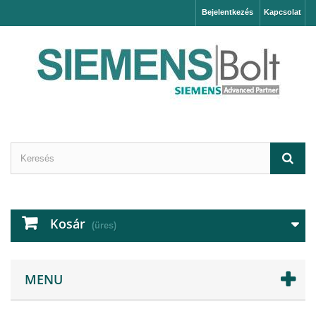
Bejelentkezés
Kapcsolat
Kosár
(üres)
MENU