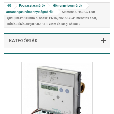
Fogyasztásmérők
Hőmennyiségmérők
Ultrahangos hőmennyiségmérők
Siemens UH50-C21-00
Qn:1,5m3/h 110mm b. hossz, PN16, NA15 G3/4" menetes csat,
Hűtés-Fűtés alk(UH50-1.5HF elem és kieg. nélkül!)
KATEGÓRIÁK