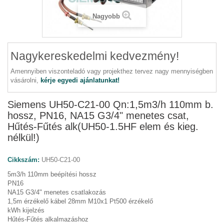
Nagyobb
Nagykereskedelmi kedvezmény!
Amennyiben viszonteladó vagy projekthez tervez nagy mennyiségben
vásárolni,
kérje egyedi ajánlatunkat!
Siemens UH50-C21-00 Qn:1,5m3/h 110mm b.
hossz, PN16, NA15 G3/4" menetes csat,
Hűtés-Fűtés alk(UH50-1.5HF elem és kieg.
nélkül!)
Cikkszám:
UH50-C21-00
5m3/h 110mm beépítési hossz
PN16
NA15 G3/4" menetes csatlakozás
1,5m érzékelő kábel 28mm M10x1 Pt500 érzékelő
kWh kijelzés
Hűtés-Fűtés alkalmazáshoz