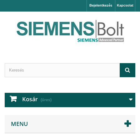
Bejelentkezés
Kapcsolat
Kosár
(üres)
MENU