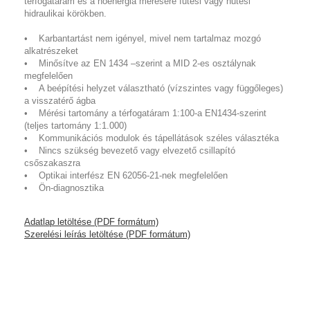
térfogatáram és a hőenergia mérésére fűtési vagy hűtési
hidraulikai körökben.
• Karbantartást nem igényel, mivel nem tartalmaz mozgó
alkatrészeket
• Minősítve az EN 1434 –szerint a MID 2-es osztálynak
megfelelően
• A beépítési helyzet választható (vízszintes vagy függőleges)
a visszatérő ágba
• Mérési tartomány a térfogatáram 1:100-a EN1434-szerint
(teljes tartomány 1:1.000)
• Kommunikációs modulok és tápellátások széles választéka
• Nincs szükség bevezető vagy elvezető csillapító
csőszakaszra
• Optikai interfész EN 62056-21-nek megfelelően
• Ön-diagnosztika
Adatlap letöltése (PDF formátum)
Szerelési leírás letöltése (PDF formátum)