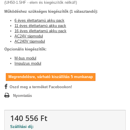
(UH50-1.5HF - elem és kiegészítők nélkül!)
Működéshez szükséges kiegészítők (1 választandó):
6 éves élettartamú akku pack
11 éves élettartamú akku pack
16 éves élettartamú akku pack
AC24V tápmodul
AC240V tápmodul
Opcionális kiegészítők:
M-bus modul
Impulzus modul
Megrendelésre, várható kiszállítás 5 munkanap
Oszd meg a terméket Facebookon!
Nyomtatás
140 556 Ft
Szállítási díj: