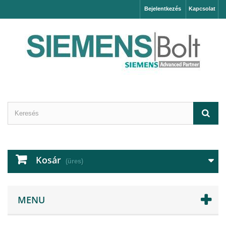
Bejelentkezés
Kapcsolat
Kosár
(üres)
MENU