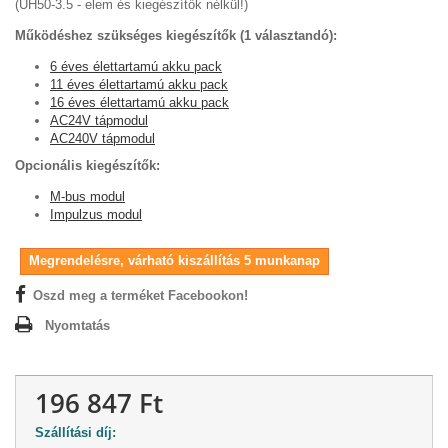
(UH50-3.5 - elem és kiegészítők nélkül!)
Működéshez szükséges kiegészítők (1 választandó):
6 éves élettartamú akku pack
11 éves élettartamú akku pack
16 éves élettartamú akku pack
AC24V tápmodul
AC240V tápmodul
Opcionális kiegészítők:
M-bus modul
Impulzus modul
Megrendelésre, várható kiszállítás 5 munkanap
Oszd meg a terméket Facebookon!
Nyomtatás
196 847 Ft
Szállítási díj: