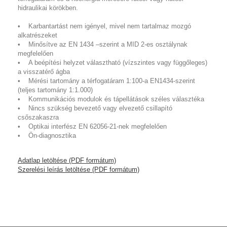
hidraulikai körökben.
• Karbantartást nem igényel, mivel nem tartalmaz mozgó
alkatrészeket
• Minősítve az EN 1434 –szerint a MID 2-es osztálynak
megfelelően
• A beépítési helyzet választható (vízszintes vagy függőleges)
a visszatérő ágba
• Mérési tartomány a térfogatáram 1:100-a EN1434-szerint
(teljes tartomány 1:1.000)
• Kommunikációs modulok és tápellátások széles választéka
• Nincs szükség bevezető vagy elvezető csillapító
csőszakaszra
• Optikai interfész EN 62056-21-nek megfelelően
• Ön-diagnosztika
Adatlap letöltése (PDF formátum)
Szerelési leírás letöltése (PDF formátum)