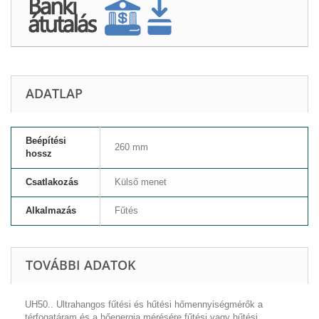
ADATLAP
Beépítési
260 mm
hossz
Csatlakozás
Külső menet
Alkalmazás
Fűtés
TOVÁBBI ADATOK
UH50.. Ultrahangos fűtési és hűtési hőmennyiségmérők a
térfogatáram és a hőenergia mérésére fűtési vagy hűtési