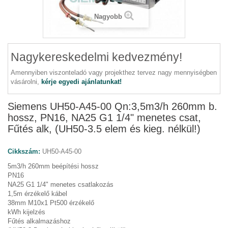
Nagyobb
Nagykereskedelmi kedvezmény!
Amennyiben viszonteladó vagy projekthez tervez nagy mennyiségben
vásárolni,
kérje egyedi ajánlatunkat!
Siemens UH50-A45-00 Qn:3,5m3/h 260mm b.
hossz, PN16, NA25 G1 1/4" menetes csat,
Fűtés alk, (UH50-3.5 elem és kieg. nélkül!)
Cikkszám:
UH50-A45-00
5m3/h 260mm beépítési hossz
PN16
NA25 G1 1/4" menetes csatlakozás
1,5m érzékelő kábel
38mm M10x1 Pt500 érzékelő
kWh kijelzés
Fűtés alkalmazáshoz