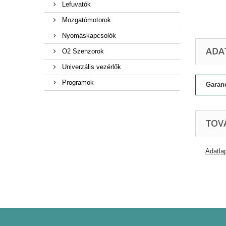
Lefuvatók
Mozgatómotorok
Nyomáskapcsolók
ADA
O2 Szenzorok
Univerzális vezérlők
Programok
Garan
TOV
Adatlap