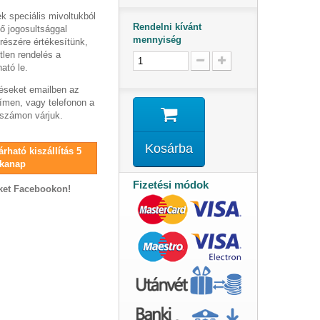
speciális mivoltukból
Rendelni kívánt
ő jogosultsággal
mennyiség
részére értékesítünk,
tlen rendelés a
ató le.
éseket emailben az
ímen, vagy telefonon a
számon várjuk.
Kosárba
rható kiszállítás 5
kanap
Fizetési módok
ket Facebookon!