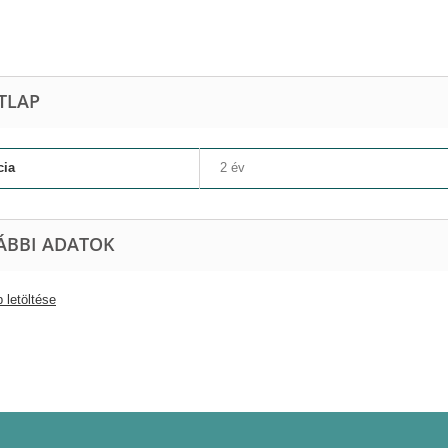
TLAP
cia
2 év
ÁBBI ADATOK
 letöltése