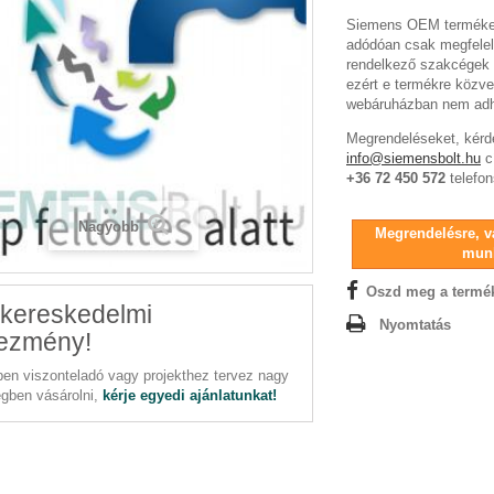
Siemens OEM termékek 
adódóan csak megfelel
rendelkező szakcégek 
ezért e termékre közve
webáruházban nem adh
Megrendeléseket, kérd
info@siemensbolt.hu
c
+36 72 450 572
telefon
Nagyobb
Megrendelésre, vá
mun
Oszd meg a termé
kereskedelmi
Nyomtatás
ezmény!
en viszonteladó vagy projekthez tervez nagy
gben vásárolni,
kérje egyedi ajánlatunkat!