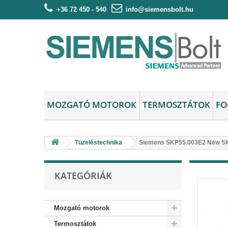
+36 72 450 - 540
info@siemensbolt.hu
MOZGATÓ MOTOROK
TERMOSZTÁTOK
FO
Tüzeléstechnika
Siemens SKP55.003E2 New SK
KATEGÓRIÁK
Mozgató motorok
Termosztátok