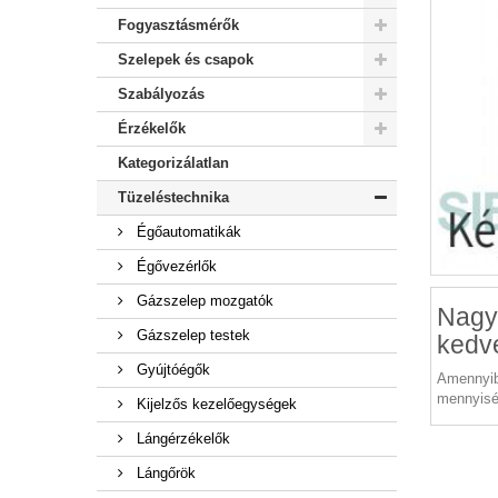
Fogyasztásmérők
Szelepek és csapok
Szabályozás
Érzékelők
Kategorizálatlan
Tüzeléstechnika
Égőautomatikák
Égővezérlők
Gázszelep mozgatók
Nagy
Gázszelep testek
kedv
Gyújtóégők
Amennyib
mennyisé
Kijelzős kezelőegységek
Lángérzékelők
Lángőrök