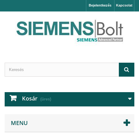
Bejelentkezés
Kapcsolat
Kosár
(üres)
MENU