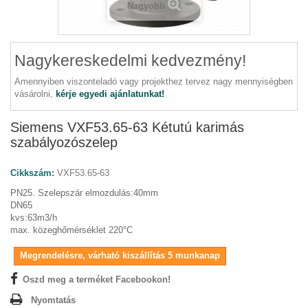
Nagyobb
Nagykereskedelmi kedvezmény!
Amennyiben viszonteladó vagy projekthez tervez nagy mennyiségben
vásárolni,
kérje egyedi ajánlatunkat!
Siemens VXF53.65-63 Kétutú karimás
szabályozószelep
Cikkszám:
VXF53.65-63
PN25. Szelepszár elmozdulás:40mm
DN65
kvs:63m3/h
max. közeghőmérséklet 220°C
Megrendelésre, várható kiszállítás 5 munkanap
Oszd meg a terméket Facebookon!
Nyomtatás