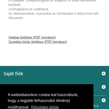
A szelepek, szelepmozgatók és kiegészít?k külön termékként
kerülnek
csomagolásra és szállításra.
Az ellenkarimákat, csavarokat és tömítéseket a helyszínen kell
felszerelni.
Adatlap letöltése (PDF formátum)
Szerelési leírás letöltése (PDF formátum)
Saját fiók
Információ
A weboldalunkon cookie-kat használunk,
Elérhetőségek
hogy a legjobb felhasználói élményt
© 2005 - 2026
Murányi Épületgépészet Kft.
A SiemensBolt.hu a
Murányi Épületgépészet Kft. független webáruháza. Az oldal nem a
nyújthassuk.
Részletes leírás