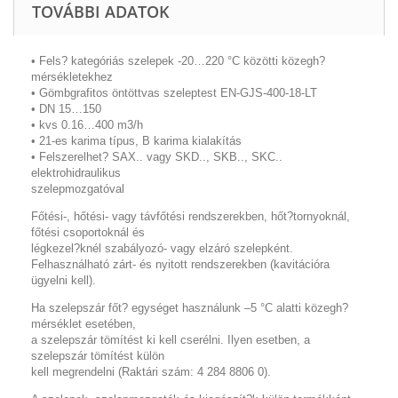
TOVÁBBI ADATOK
• Fels? kategóriás szelepek -20…220 °C közötti közegh?
mérsékletekhez
• Gömbgrafitos öntöttvas szeleptest EN-GJS-400-18-LT
• DN 15…150
• kvs 0.16…400 m3/h
• 21-es karima típus, B karima kialakítás
• Felszerelhet? SAX.. vagy SKD.., SKB.., SKC..
elektrohidraulikus
szelepmozgatóval
Főtési-, hőtési- vagy távfőtési rendszerekben, hőt?tornyoknál,
főtési csoportoknál és
légkezel?knél szabályozó- vagy elzáró szelepként.
Felhasználható zárt- és nyitott rendszerekben (kavitációra
ügyelni kell).
Ha szelepszár főt? egységet használunk –5 °C alatti közegh?
mérséklet esetében,
a szelepszár tömítést ki kell cserélni. Ilyen esetben, a
szelepszár tömítést külön
kell megrendelni (Raktári szám: 4 284 8806 0).