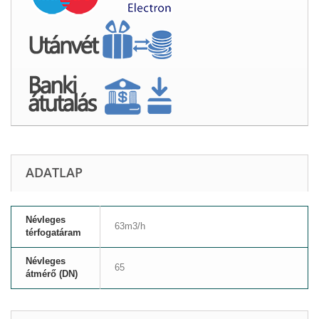
ADATLAP
Névleges
63m3/h
térfogatáram
Névleges
65
átmérő (DN)