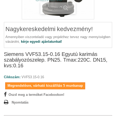
Nagyobb
Nagykereskedelmi kedvezmény!
Amennyiben viszonteladó vagy projekthez tervez nagy mennyiségben
vásárolni,
kérje egyedi ajánlatunkat!
Siemens VVF53.15-0.16 Egyutú karimás
szabályozószelep. PN25. Tmax:220C. DN15,
kvs:0.16
Cikkszám:
VVF53.15-0.16
Megrendelésre, várható kiszállítás 5 munkanap
Oszd meg a terméket Facebookon!
Nyomtatás