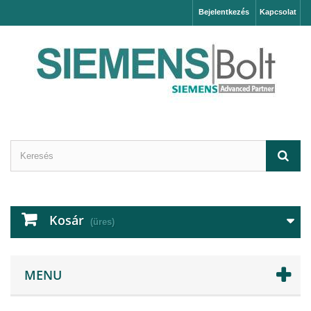
Bejelentkezés
Kapcsolat
Kosár
(üres)
MENU