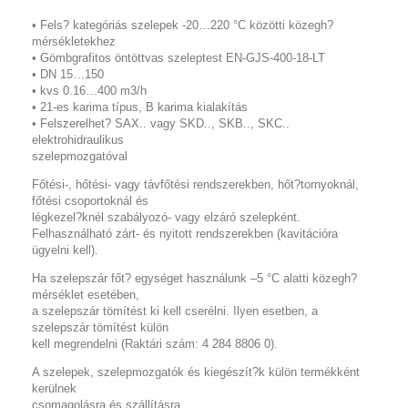
• Fels? kategóriás szelepek -20…220 °C közötti közegh?
mérsékletekhez
• Gömbgrafitos öntöttvas szeleptest EN-GJS-400-18-LT
• DN 15…150
• kvs 0.16…400 m3/h
• 21-es karima típus, B karima kialakítás
• Felszerelhet? SAX.. vagy SKD.., SKB.., SKC..
elektrohidraulikus
szelepmozgatóval
Főtési-, hőtési- vagy távfőtési rendszerekben, hőt?tornyoknál,
főtési csoportoknál és
légkezel?knél szabályozó- vagy elzáró szelepként.
Felhasználható zárt- és nyitott rendszerekben (kavitációra
ügyelni kell).
Ha szelepszár főt? egységet használunk –5 °C alatti közegh?
mérséklet esetében,
a szelepszár tömítést ki kell cserélni. Ilyen esetben, a
szelepszár tömítést külön
kell megrendelni (Raktári szám: 4 284 8806 0).
A szelepek, szelepmozgatók és kiegészít?k külön termékként
kerülnek
csomagolásra és szállításra.