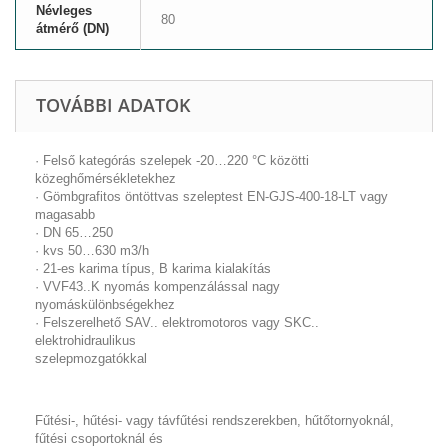
Névleges
80
átmérő (DN)
TOVÁBBI ADATOK
· Felső kategórás szelepek -20…220 °C közötti
közeghőmérsékletekhez
· Gömbgrafitos öntöttvas szeleptest EN-GJS-400-18-LT vagy
magasabb
· DN 65…250
· kvs 50…630 m3/h
· 21-es karima típus, B karima kialakítás
· VVF43..K nyomás kompenzálással nagy
nyomáskülönbségekhez
· Felszerelhető SAV.. elektromotoros vagy SKC..
elektrohidraulikus
szelepmozgatókkal
Fűtési-, hűtési- vagy távfűtési rendszerekben, hűtőtornyoknál,
fűtési csoportoknál és