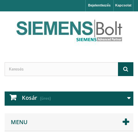
Bejelentkezés
Kapcsolat
Kosár
(üres)
MENU