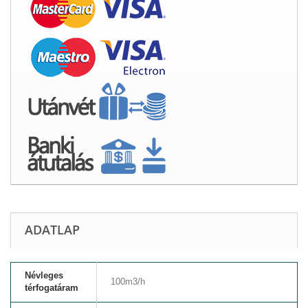
ADATLAP
Névleges
100m3/h
térfogatáram