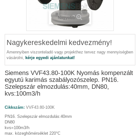
Nagyobb
Nagykereskedelmi kedvezmény!
Amennyiben viszonteladó vagy projekthez tervez nagy mennyiségben
vásárolni,
kérje egyedi ajánlatunkat!
Siemens VVF43.80-100K Nyomás kompenzált
egyutú karimás szabályozószelep. PN16.
Szelepszár elmozdulás:40mm, DN80,
kvs:100m3/h
Cikkszám:
VVF43.80-100K
PN16. Szelepszár elmozdulás:40mm
DN80
kvs=100m3/h
max. közeghőmérséklet 220°C