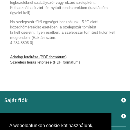
légkezelőknél szabályozó- vagy elzáró szelepként.
Felhasználható zárt- és nyitott rendszerekben (kavitációra
ügyelni kell).
Ha szelepszár fűtő egységet használunk –5 °C alatti
közeghőmérséklet esetében, a szelepszár tömítést
ki kell cserélni. Ilyen esetben, a szelepszár tömítést külön kell
megrendelni (Raktári szám:
4 284 8806 0).
Adatlap letöltése (PDF formátum)
Szerelési leírás letöltése (PDF formátum)
Saját fiók
Információ
A weboldalunkon cookie-kat használunk,