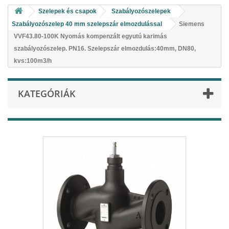
Szelepek és csapok
Szabályozószelepek
Szabályozószelep 40 mm szelepszár elmozdulással
Siemens
VVF43.80-100K Nyomás kompenzált egyutú karimás
szabályozószelep. PN16. Szelepszár elmozdulás:40mm, DN80,
kvs:100m3/h
KATEGÓRIÁK