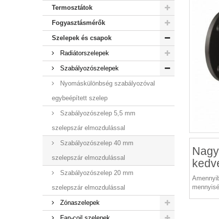
Termosztátok
Fogyasztásmérők
Szelepek és csapok
Radiátorszelepek
Szabályozószelepek
Nyomáskülönbség szabályozóval
egybeépített szelep
Szabályozószelep 5,5 mm
szelepszár elmozdulással
Szabályozószelep 40 mm
Nagy
szelepszár elmozdulással
kedv
Szabályozószelep 20 mm
Amennyib
mennyisé
szelepszár elmozdulással
Zónaszelepek
Fan-coil szelepek