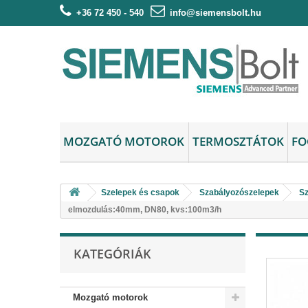
+36 72 450 - 540
info@siemensbolt.hu
MOZGATÓ MOTOROK
TERMOSZTÁTOK
FO
Szelepek és csapok
Szabályozószelepek
Sz
elmozdulás:40mm, DN80, kvs:100m3/h
KATEGÓRIÁK
Mozgató motorok