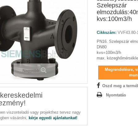
Szelepszár
elmozdulás:4
kvs:100m3/h
Cikkszám:
VVF43.80-
PN16. Szelepszár el
DN80
kvs=100m3/h
max. közeghőmérsékle
Megrendelésre, vá
Nagyobb
mun
Oszd meg a termé
kereskedelmi
Nyomtatás
ezmény!
en viszonteladó vagy projekthez tervez nagy
gben vásárolni,
kérje egyedi ajánlatunkat!