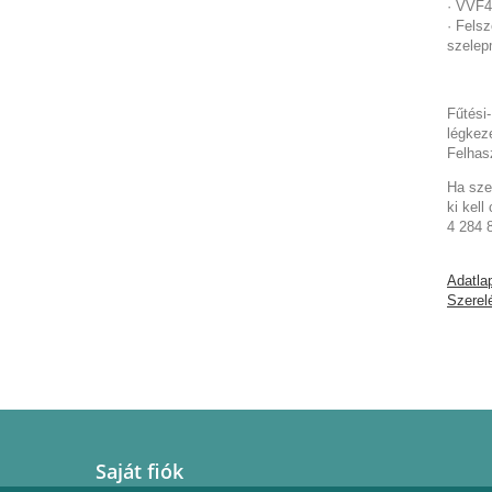
· VVF4
· Fels
szelep
Fűtési-
légkez
Felhasz
Ha sze
ki kell
4 284 
Adatla
Szerelé
Saját fiók