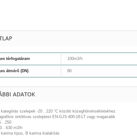
TLAP
es térfogatáram
100m3/h
es átmérő (DN)
80
ÁBBI ADATOK
ő kategórás szelepek -20…220 °C közötti közeghőmérsékletekhez
grafitos öntöttvas szeleptest EN-GJS-400-18-LT vagy magasabb
65…250
50…630 m3/h
 karima típus, B karima kialakítás