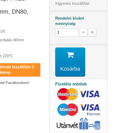
Ingyenes kiszállítás
0mm, DN80,
Rendelni kívánt
mennyiség
100
mozdulás:40mm
t 220°C
rható kiszállítás 5
Kosárba
kanap
ket Facebookon!
Fizetési módok