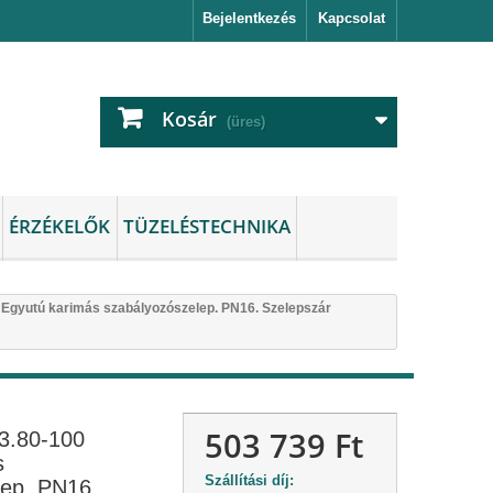
Bejelentkezés
Kapcsolat
Kosár
(üres)
ÉRZÉKELŐK
TÜZELÉSTECHNIKA
Egyutú karimás szabályozószelep. PN16. Szelepszár
503 739 Ft
3.80-100
s
Szállítási díj:
lep. PN16.