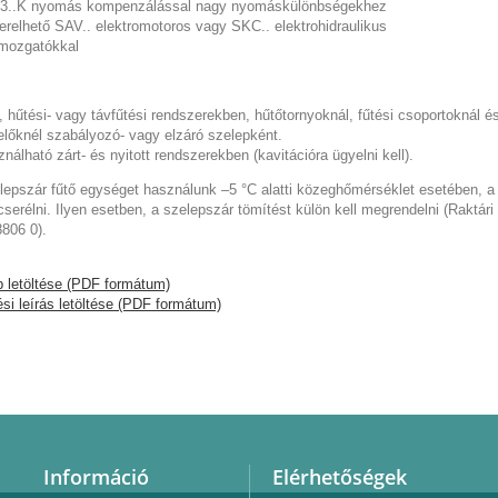
3..K nyomás kompenzálással nagy nyomáskülönbségekhez
zerelhető SAV.. elektromotoros vagy SKC.. elektrohidraulikus
mozgatókkal
, hűtési- vagy távfűtési rendszerekben, hűtőtornyoknál, fűtési csoportoknál é
előknél szabályozó- vagy elzáró szelepként.
nálható zárt- és nyitott rendszerekben (kavitációra ügyelni kell).
lepszár fűtő egységet használunk –5 °C alatti közeghőmérséklet esetében, a
 cserélni. Ilyen esetben, a szelepszár tömítést külön kell megrendelni (Raktár
8806 0).
p letöltése (PDF formátum)
si leírás letöltése (PDF formátum)
Információ
Elérhetőségek