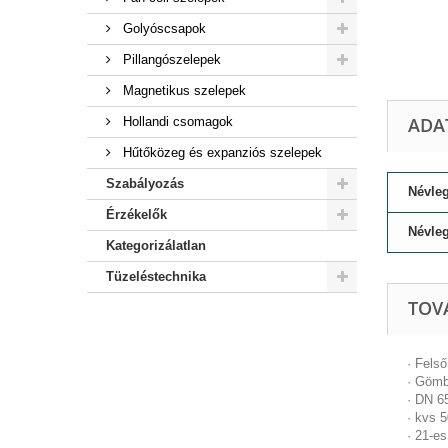
Golyóscsapok
Pillangószelepek
Magnetikus szelepek
ADA
Hollandi csomagok
Hűtőközeg és expanziós szelepek
Szabályozás
Névleg
Érzékelők
Névleg
Kategorizálatlan
Tüzeléstechnika
TOV
· Fels
· Gömb
· DN 
· kvs 
· 21-es