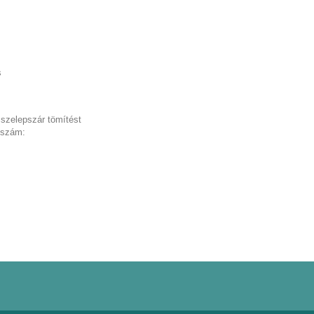
s
 szelepszár tömítést
i szám: