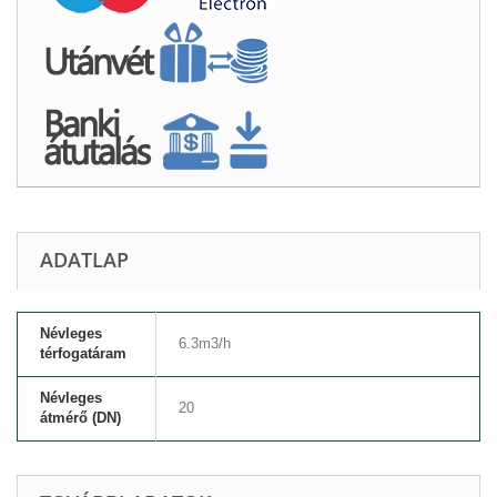
ADATLAP
Névleges
6.3m3/h
térfogatáram
Névleges
20
átmérő (DN)