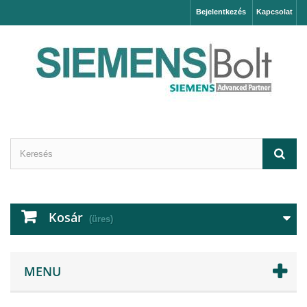
Bejelentkezés
Kapcsolat
Kosár
(üres)
MENU