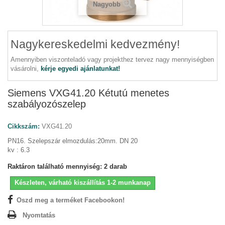
Nagyobb
Nagykereskedelmi kedvezmény!
Amennyiben viszonteladó vagy projekthez tervez nagy mennyiségben
vásárolni,
kérje egyedi ajánlatunkat!
Siemens VXG41.20 Kétutú menetes
szabályozószelep
Cikkszám:
VXG41.20
PN16. Szelepszár elmozdulás:20mm. DN 20
kv : 6.3
Raktáron található mennyiség:
2
darab
Készleten, várható kiszállítás 1-2 munkanap
Oszd meg a terméket Facebookon!
Nyomtatás