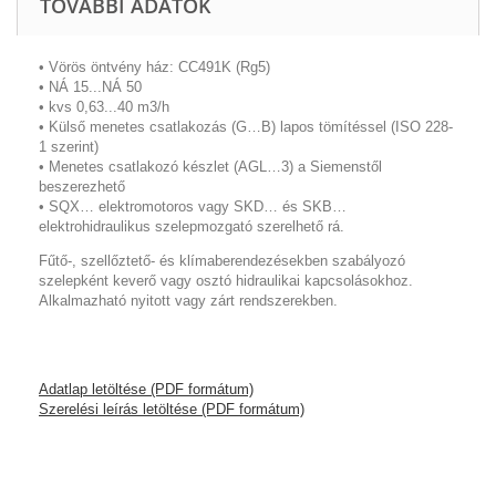
TOVÁBBI ADATOK
• Vörös öntvény ház: CC491K (Rg5)
• NÁ 15...NÁ 50
• kvs 0,63...40 m3/h
• Külső menetes csatlakozás (G…B) lapos tömítéssel (ISO 228-
1 szerint)
• Menetes csatlakozó készlet (AGL…3) a Siemenstől
beszerezhető
• SQX… elektromotoros vagy SKD… és SKB…
elektrohidraulikus szelepmozgató szerelhető rá.
Fűtő-, szellőztető- és klímaberendezésekben szabályozó
szelepként keverő vagy osztó hidraulikai kapcsolásokhoz.
Alkalmazható nyitott vagy zárt rendszerekben.
Adatlap letöltése (PDF formátum)
Szerelési leírás letöltése (PDF formátum)