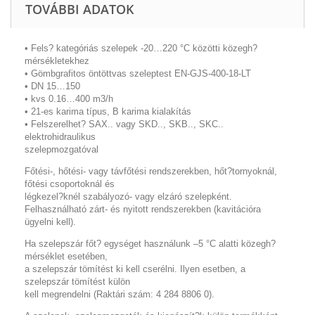
TOVÁBBI ADATOK
• Fels? kategóriás szelepek -20…220 °C közötti közegh?
mérsékletekhez
• Gömbgrafitos öntöttvas szeleptest EN-GJS-400-18-LT
• DN 15…150
• kvs 0.16…400 m3/h
• 21-es karima típus, B karima kialakítás
• Felszerelhet? SAX.. vagy SKD.., SKB.., SKC..
elektrohidraulikus
szelepmozgatóval
Főtési-, hőtési- vagy távfőtési rendszerekben, hőt?tornyoknál,
főtési csoportoknál és
légkezel?knél szabályozó- vagy elzáró szelepként.
Felhasználható zárt- és nyitott rendszerekben (kavitációra
ügyelni kell).
Ha szelepszár főt? egységet használunk –5 °C alatti közegh?
mérséklet esetében,
a szelepszár tömítést ki kell cserélni. Ilyen esetben, a
szelepszár tömítést külön
kell megrendelni (Raktári szám: 4 284 8806 0).