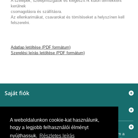
A szelepek, szelepmozgatók és kiegészít?k külön termékként
kerülnek
csomagolásra és szállításra.
Az ellenkarimákat, csavarokat és tömítéseket a helyszínen kell
felszerelni.
Adatlap letöltése (PDF formátum)
Szerelési leírás letöltése (PDF formátum)
Saját fiók
Információ
A weboldalunkon cookie-kat használunk,
Elérhetőségek
hogy a legjobb felhasználói élményt
© 2005 - 2026
Murányi Épületgépészet Kft.
A SiemensBolt.hu a
Murányi Épületgépészet Kft. független webáruháza. Az oldal nem a
nyújthassuk.
Részletes leírás