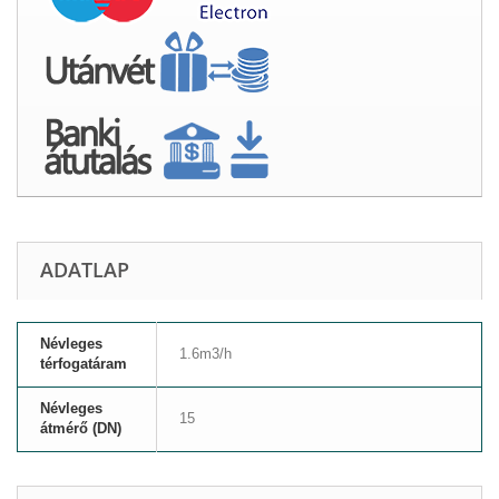
ADATLAP
Névleges
1.6m3/h
térfogatáram
Névleges
15
átmérő (DN)