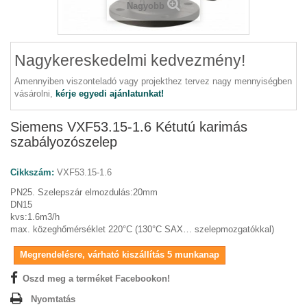
Nagyobb
Nagykereskedelmi kedvezmény!
Amennyiben viszonteladó vagy projekthez tervez nagy mennyiségben
vásárolni,
kérje egyedi ajánlatunkat!
Siemens VXF53.15-1.6 Kétutú karimás
szabályozószelep
Cikkszám:
VXF53.15-1.6
PN25. Szelepszár elmozdulás:20mm
DN15
kvs:1.6m3/h
max. közeghőmérséklet 220°C (130°C SAX… szelepmozgatókkal)
Megrendelésre, várható kiszállítás 5 munkanap
Oszd meg a terméket Facebookon!
Nyomtatás