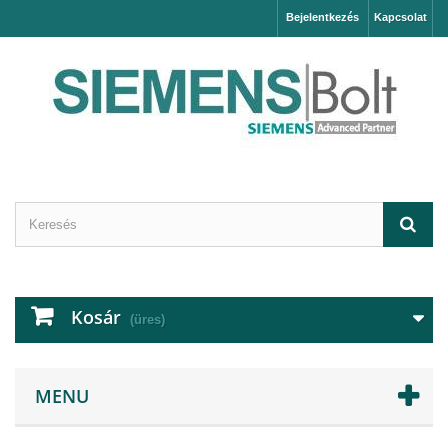
Bejelentkezés
Kapcsolat
Kosár
(üres)
MENU