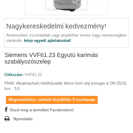
Nagyobb
Nagykereskedelmi kedvezmény!
Amennyiben viszonteladó vagy projekthez tervez nagy mennyiségben
vásárolni,
kérje egyedi ajánlatunkat!
Siemens VVF61.23 Egyutú karimás
szabályozószelep
Cikkszám:
VVF61.23
PN40. Alkalmazható hűtőfolyadék illetve forró olaj közegre is DN 25/15,
kvs : 3,0
Megrendelésre, várható kiszállítás 5 munkanap
Oszd meg a terméket Facebookon!
Nyomtatás