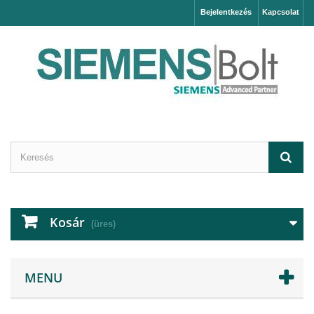
Bejelentkezés
Kapcsolat
Kosár
(üres)
MENU