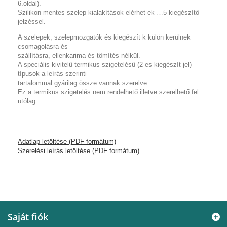
6.oldal).
Szilikon mentes szelep kialakítások elérhet ek …5 kiegészítő
jelzéssel.
A szelepek, szelepmozgatók és kiegészít k külön kerülnek
csomagolásra és
szállításra, ellenkarima és tömítés nélkül.
A speciális kivitelű termikus szigetelésű (2-es kiegészít jel)
típusok a leírás szerinti
tartalommal gyárilag össze vannak szerelve.
Ez a termikus szigetelés nem rendelhető illetve szerelhető fel
utólag.
Adatlap letöltése (PDF formátum)
Szerelési leírás letöltése (PDF formátum)
Saját fiók