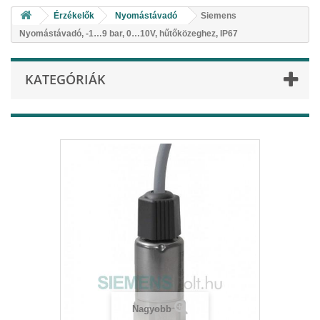
Érzékelők
Nyomástávadó
Siemens
Nyomástávadó, -1…9 bar, 0…10V, hűtőközeghez, IP67
KATEGÓRIÁK
Nagyobb