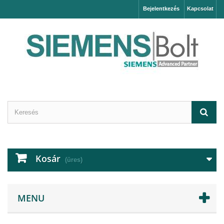
Bejelentkezés
Kapcsolat
Kosár
(üres)
MENU