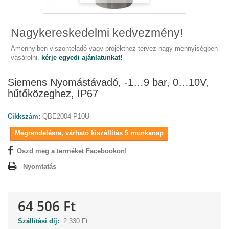
Nagykereskedelmi kedvezmény!
Amennyiben viszonteladó vagy projekthez tervez nagy mennyiségben
vásárolni,
kérje egyedi ajánlatunkat!
Siemens Nyomástávadó, -1…9 bar, 0…10V,
hűtőközeghez, IP67
Cikkszám:
QBE2004-P10U
Megrendelésre, várható kiszállítás 5 munkanap
Oszd meg a terméket Facebookon!
Nyomtatás
64 506 Ft
Szállítási díj:
2 330 Ft