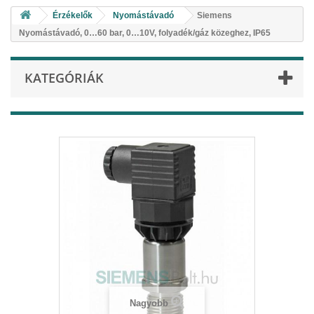
Érzékelők
Nyomástávadó
Siemens
Nyomástávadó, 0…60 bar, 0…10V, folyadék/gáz közeghez, IP65
KATEGÓRIÁK
Nagyobb