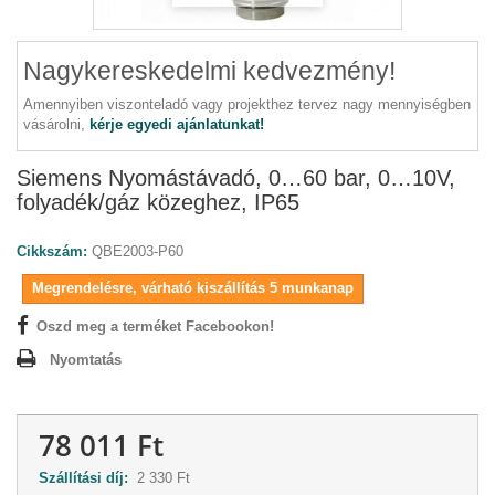
Nagykereskedelmi kedvezmény!
Amennyiben viszonteladó vagy projekthez tervez nagy mennyiségben
vásárolni,
kérje egyedi ajánlatunkat!
Siemens Nyomástávadó, 0…60 bar, 0…10V,
folyadék/gáz közeghez, IP65
Cikkszám:
QBE2003-P60
Megrendelésre, várható kiszállítás 5 munkanap
Oszd meg a terméket Facebookon!
Nyomtatás
78 011 Ft
Szállítási díj:
2 330 Ft