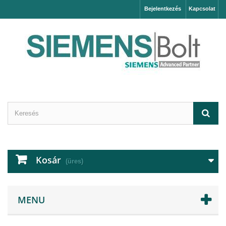
Bejelentkezés
Kapcsolat
Kosár
(üres)
MENU