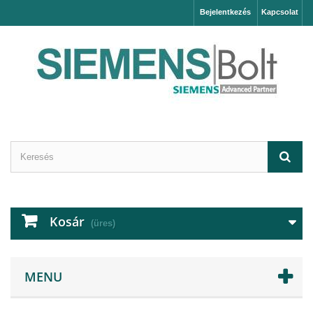
Bejelentkezés
Kapcsolat
Kosár
(üres)
MENU