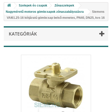
Szelepek és csapok
Zónaszelepek
Nagyméretű motoros gömbcsapok zónaszabályozásra
Siemens
VAI61.25-16 kétjáratú gömbcsap belső-menetes, PN40, DN25, kvs 16
KATEGÓRIÁK