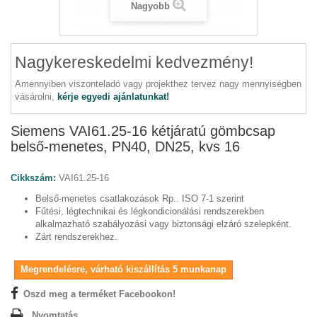
Nagyobb
Nagykereskedelmi kedvezmény!
Amennyiben viszonteladó vagy projekthez tervez nagy mennyiségben
vásárolni,
kérje egyedi ajánlatunkat!
Siemens VAI61.25-16 kétjáratú gömbcsap
belső-menetes, PN40, DN25, kvs 16
Cikkszám:
VAI61.25-16
Belső-menetes csatlakozások Rp.. ISO 7-1 szerint
Fűtési, légtechnikai és légkondicionálási rendszerekben
alkalmazható szabályozási vagy biztonsági elzáró szelepként.
Zárt rendszerekhez.
Megrendelésre, várható kiszállítás 5 munkanap
Oszd meg a terméket Facebookon!
Nyomtatás