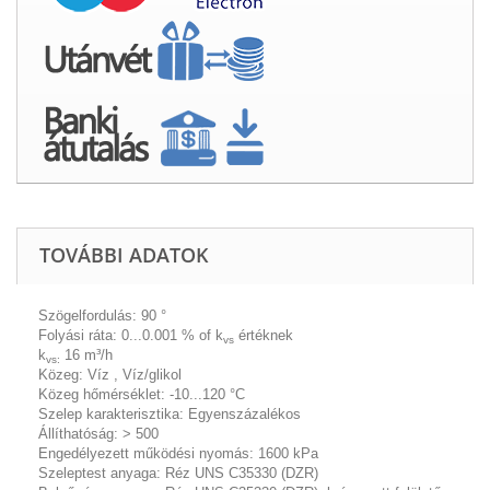
TOVÁBBI ADATOK
Szögelfordulás:
90 °
Folyási ráta:
0...0.001 % of k
értéknek
vs
k
16 m³/h
vs:
Közeg:
Víz , Víz/glikol
Közeg hőmérséklet:
-10...120 °C
Szelep karakterisztika:
Egyenszázalékos
Állíthatóság:
> 500
Engedélyezett működési nyomás:
1600 kPa
Szeleptest anyaga:
Réz UNS C35330 (DZR)