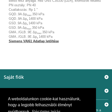
Belső rész anyaga:
Réz UNS C35330 (DZR), krómozott felületű
PN osztály:
PN 40
Csatlakozás:
Rp 1 "
GQD..9A Δp
350 kPa
max
GQD..9A Δp
1400 kPa
s
GSD..9A Δp
1400 kPa
s
GSD..9A Δp
350 kPa
max
GMA../GLB..9E Δp
350 kPa
max
GMA../GLB..9E Δp
1400 kPa
s
Siemens VAI61 Adatlap letöltése
Saját fiók
Információ
A weboldalunkon cookie-kat használunk,
Elérhetőségek
hogy a legjobb felhasználói élményt
© 2005 - 2026
Murányi Épületgépészet Kft.
A SiemensBolt.hu a
Murányi Épületgépészet Kft. független webáruháza. Az oldal nem a
nyújthassuk.
Részletes leírás