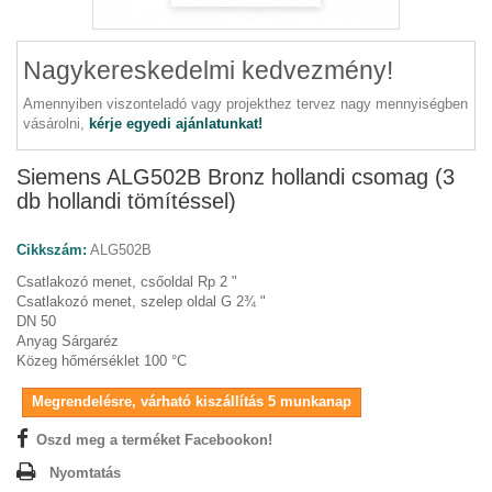
Nagykereskedelmi kedvezmény!
Amennyiben viszonteladó vagy projekthez tervez nagy mennyiségben
vásárolni,
kérje egyedi ajánlatunkat!
Siemens ALG502B Bronz hollandi csomag (3
db hollandi tömítéssel)
Cikkszám:
ALG502B
Csatlakozó menet, csőoldal Rp 2 "
Csatlakozó menet, szelep oldal G 2¾ "
DN 50
Anyag Sárgaréz
Közeg hőmérséklet 100 °C
Megrendelésre, várható kiszállítás 5 munkanap
Oszd meg a terméket Facebookon!
Nyomtatás