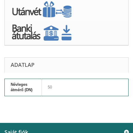
ADATLAP
Névleges
50
átmérő (DN)
Saját fiók