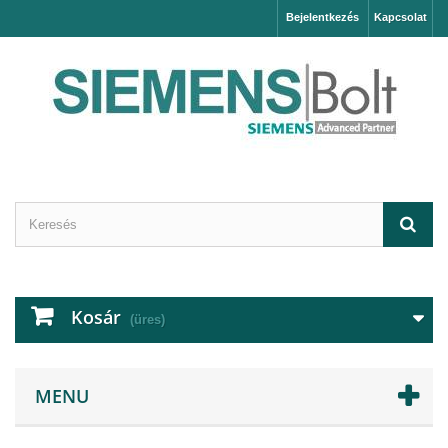
Bejelentkezés
Kapcsolat
Kosár
(üres)
MENU