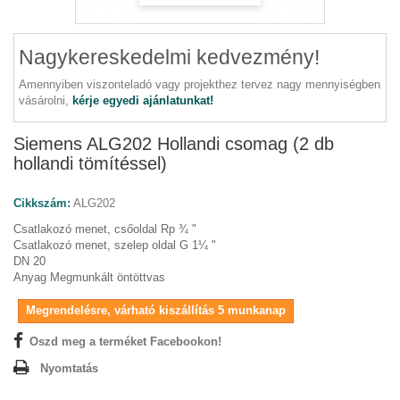
Nagykereskedelmi kedvezmény!
Amennyiben viszonteladó vagy projekthez tervez nagy mennyiségben
vásárolni,
kérje egyedi ajánlatunkat!
Siemens ALG202 Hollandi csomag (2 db
hollandi tömítéssel)
Cikkszám:
ALG202
Csatlakozó menet, csőoldal Rp ¾ "
Csatlakozó menet, szelep oldal G 1¼ "
DN 20
Anyag Megmunkált öntöttvas
Megrendelésre, várható kiszállítás 5 munkanap
Oszd meg a terméket Facebookon!
Nyomtatás