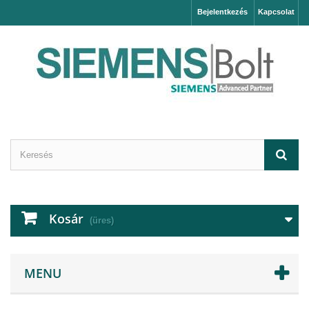
Bejelentkezés
Kapcsolat
Kosár
(üres)
MENU