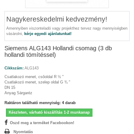
Nagykereskedelmi kedvezmény!
Amennyiben viszonteladó vagy projekthez tervez nagy mennyiségben
vásárolni,
kérje egyedi ajánlatunkat!
Siemens ALG143 Hollandi csomag (3 db
hollandi tömítéssel)
Cikkszám:
ALG143
Csatlakozó menet, csőoldal R ½ "
Csatlakozó menet, szelep oldal G ¾ "
DN 15
Anyag Sárgaréz
Raktáron található mennyiség:
4
darab
Készleten, várható kiszállítás 1-2 munkanap
Oszd meg a terméket Facebookon!
Nyomtatás