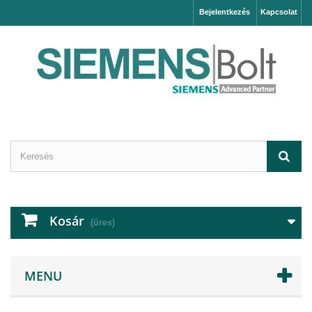
Bejelentkezés
Kapcsolat
Kosár
(üres)
MENU