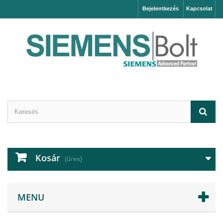
Bejelentkezés
Kapcsolat
Kosár
(üres)
MENU