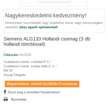
Nagykereskedelmi kedvezmény!
Amennyiben viszonteladó vagy projekthez tervez nagy mennyiségben
vásárolni,
kérje egyedi ajánlatunkat!
Siemens ALG133 Hollandi csomag (3 db
hollandi tömítéssel)
Cikkszám:
ALG133
Csatlakozó menet, csőoldal R ⅜ "
Csatlakozó menet, szelep oldal G ½ "
DN 10
Anyag Sárgaréz
Megrendelésre, várható kiszállítás 5 munkanap
Oszd meg a terméket Facebookon!
Nyomtatás